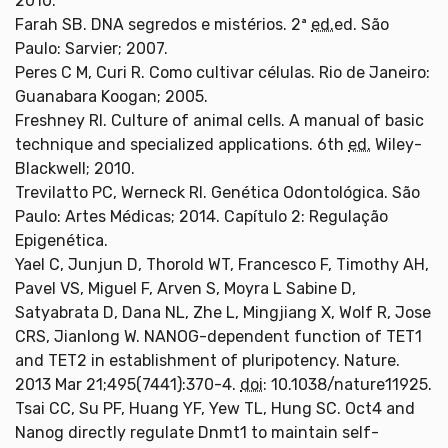
2010.
Farah SB. DNA segredos e mistérios. 2ª
ed.
ed. São
Paulo: Sarvier; 2007.
Peres C M, Curi R. Como cultivar células. Rio de Janeiro:
Guanabara Koogan; 2005.
Freshney RI. Culture of animal cells. A manual of basic
technique and specialized applications. 6th
ed.
Wiley-
Blackwell; 2010.
Trevilatto PC, Werneck RI. Genética Odontológica. São
Paulo: Artes Médicas; 2014. Capítulo 2: Regulação
Epigenética.
Yael C, Junjun D, Thorold WT, Francesco F, Timothy AH,
Pavel VS, Miguel F, Arven S, Moyra L Sabine D,
Satyabrata D, Dana NL, Zhe L, Mingjiang X, Wolf R, Jose
CRS, Jianlong W. NANOG-dependent function of TET1
and TET2 in establishment of pluripotency. Nature.
2013 Mar 21;495(7441):370-4.
doi
: 10.1038/nature11925.
Tsai CC, Su PF, Huang YF, Yew TL, Hung SC. Oct4 and
Nanog directly regulate Dnmt1 to maintain self-