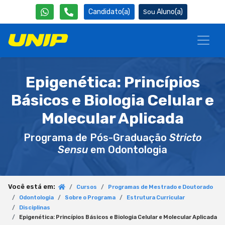
Candidato(a)
Aluno(a)
Epigenética: Princípios
Básicos e Biologia Celular e
Molecular Aplicada
Programa de Pós-Graduação
Stricto
Sensu
em Odontologia
Você está em:
Cursos
Programas de Mestrado e Doutorado
Odontologia
Sobre o Programa
Estrutura Curricular
Disciplinas
Epigenética: Princípios Básicos e Biologia Celular e Molecular Aplicada