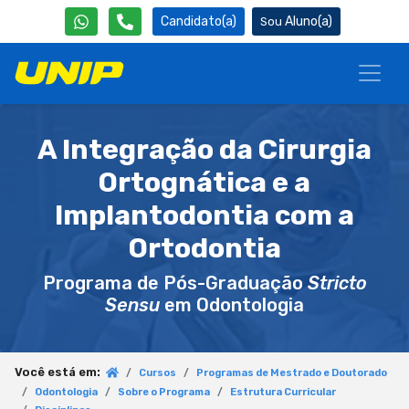
Candidato(a)
Aluno(a)
A Integração da Cirurgia
Ortognática e a
Implantodontia com a
Ortodontia
Programa de Pós-Graduação
Stricto
Sensu
em Odontologia
Você está em:
Cursos
Programas de Mestrado e Doutorado
Odontologia
Sobre o Programa
Estrutura Curricular