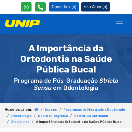
Candidato(a)
Aluno(a)
A Importância da
Ortodontia na Saúde
Pública Bucal
Programa de Pós-Graduação
Stricto
Sensu
em Odontologia
Você está em:
Cursos
Programas de Mestrado e Doutorado
Odontologia
Sobre o Programa
Estrutura Curricular
Disciplinas
A Importância da Ortodontia na Saúde Pública Bucal