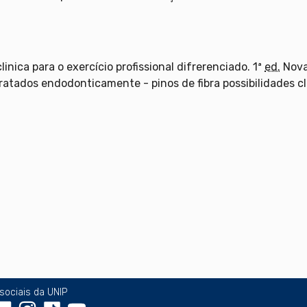
inica para o exercício profissional difrerenciado. 1ª
ed.
Nova
ratados endodonticamente - pinos de fibra possibilidades cl
sociais da UNIP