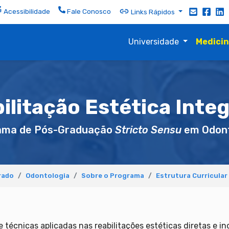
Acessibilidade
Fale Conosco
Links Rápidos
Universidade
Medici
ilitação Estética Inte
ama de Pós-Graduação
Stricto Sensu
em Odont
rado
Odontologia
Sobre o Programa
Estrutura Curricular
e técnicas aplicadas nas reabilitações estéticas diretas e in