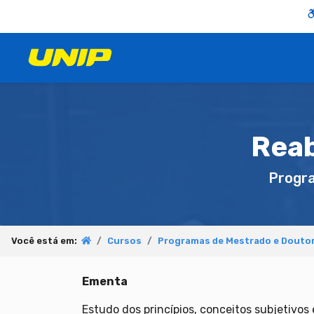
Reab
Progr
Você está em:
Cursos
Programas de Mestrado e Douto
Ementa
Estudo dos princípios, conceitos subjetivos 