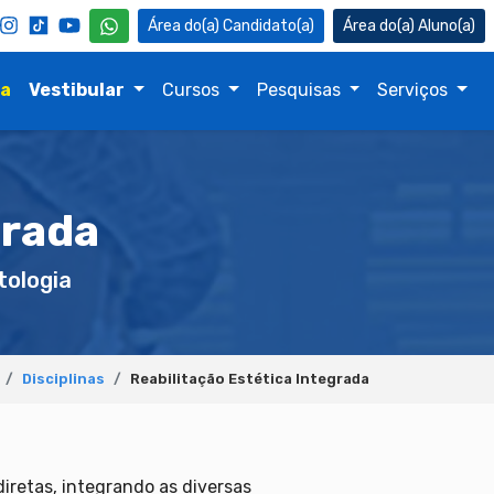
Candidato(a)
Aluno(a)
na
Vestibular
Cursos
Pesquisas
Serviços
grada
ologia
Disciplinas
Reabilitação Estética Integrada
diretas, integrando as diversas