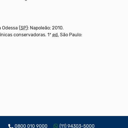
 Odessa (
SP
): Napoleão; 2010.
ínicas conservadoras. 1ª
ed.
São Paulo:
0800 010 9000
(11) 94303-5000