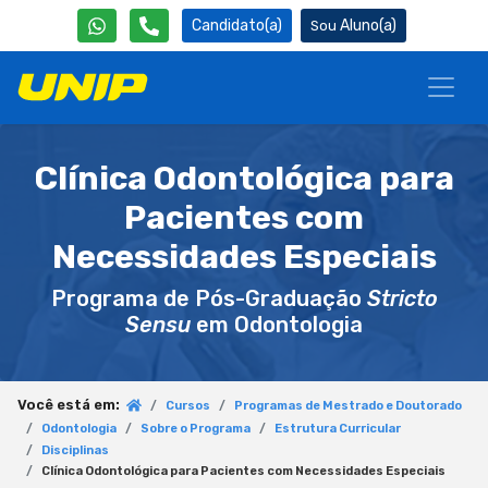
Candidato(a)
Aluno(a)
Clínica Odontológica para
Pacientes com
Necessidades Especiais
Programa de Pós-Graduação
Stricto
Sensu
em Odontologia
Você está em:
Cursos
Programas de Mestrado e Doutorado
Odontologia
Sobre o Programa
Estrutura Curricular
Disciplinas
Clínica Odontológica para Pacientes com Necessidades Especiais