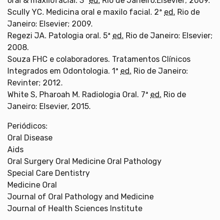
oral & maxilofacial. 3ª
ed.
Rio de Janeiro:Elsevier; 2009.
Scully YC. Medicina oral e maxilo facial. 2ª
ed.
Rio de
Janeiro: Elsevier; 2009.
Regezi JA. Patologia oral. 5ª
ed.
Rio de Janeiro: Elsevier;
2008.
Souza FHC e colaboradores. Tratamentos Clínicos
Integrados em Odontologia. 1ª
ed.
Rio de Janeiro:
Revinter; 2012.
White S, Pharoah M. Radiologia Oral. 7ª
ed.
Rio de
Janeiro: Elsevier, 2015.
Periódicos:
Oral Disease
Aids
Oral Surgery Oral Medicine Oral Pathology
Special Care Dentistry
Medicine Oral
Journal of Oral Pathology and Medicine
Journal of Health Sciences Institute