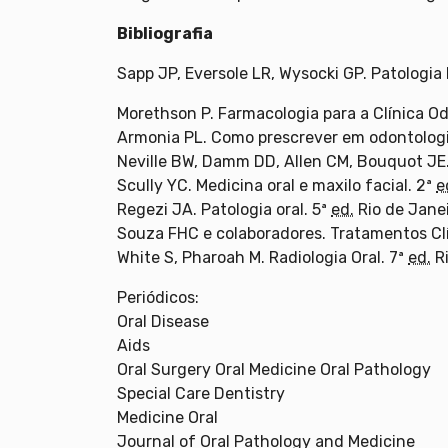
Bibliografia
Sapp JP, Eversole LR, Wysocki GP. Patologi
Morethson P. Farmacologia para a Clínica Od
Armonia PL. Como prescrever em odontologi
Neville BW, Damm DD, Allen CM, Bouquot JE. 
Scully YC. Medicina oral e maxilo facial. 2ª
e
Regezi JA. Patologia oral. 5ª
ed.
Rio de Janei
Souza FHC e colaboradores. Tratamentos Cl
White S, Pharoah M. Radiologia Oral. 7ª
ed.
Ri
Periódicos:
Oral Disease
Aids
Oral Surgery Oral Medicine Oral Pathology
Special Care Dentistry
Medicine Oral
Journal of Oral Pathology and Medicine