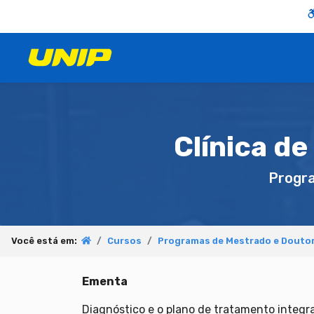
Clínica de
Progr
Você está em:
Cursos
Programas de Mestrado e Douto
Ementa
Diagnóstico e o plano de tratamento integra