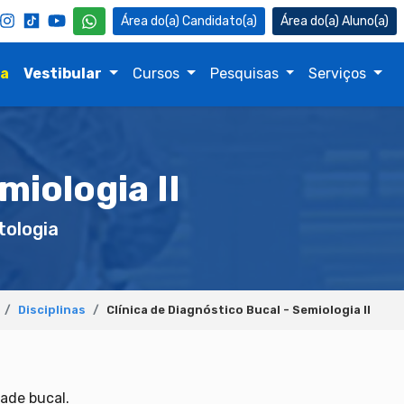
Candidato(a)
Aluno(a)
na
Vestibular
Cursos
Pesquisas
Serviços
miologia II
ologia
Disciplinas
Clínica de Diagnóstico Bucal - Semiologia II
dade bucal.