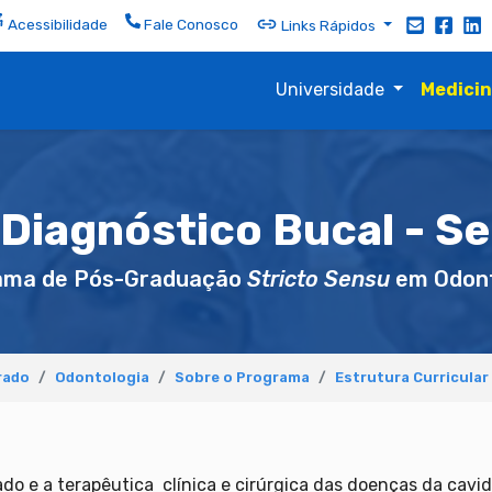
Acessibilidade
Fale Conosco
Links Rápidos
Universidade
Medici
 Diagnóstico Bucal - Se
ama de Pós-Graduação
Stricto Sensu
em Odont
rado
Odontologia
Sobre o Programa
Estrutura Curricular
do e a terapêutica clínica e cirúrgica das doenças da cavi