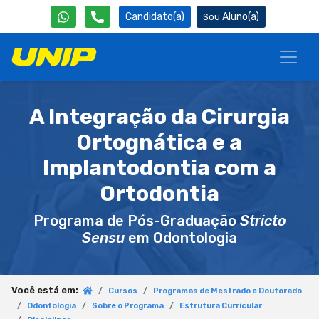
Candidato(a)
Aluno(a)
A Integração da Cirurgia
Ortognática e a
Implantodontia com a
Ortodontia
Programa de Pós-Graduação
Stricto
Sensu
em Odontologia
Você está em:
Cursos
Programas de Mestrado e Doutorado
Odontologia
Sobre o Programa
Estrutura Curricular