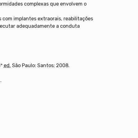
deformidades complexas que envolvem o
s com implantes extraorais, reabilitações
e executar adequadamente a conduta
1ª
ed.
São Paulo: Santos; 2008.
.