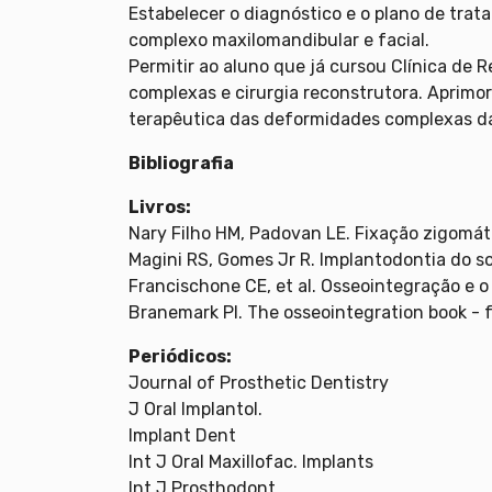
Estabelecer o diagnóstico e o plano de tra
complexo maxilomandibular e facial.
Permitir ao aluno que já cursou Clínica de R
complexas e cirurgia reconstrutora. Aprimo
terapêutica das deformidades complexas da
Bibliografia
Livros:
Nary Filho HM, Padovan LE. Fixação zigomáti
Magini RS, Gomes Jr R. Implantodontia do so
Francischone CE, et al. Osseointegração e o
Branemark PI. The osseointegration book - 
Periódicos:
Journal of Prosthetic Dentistry
J Oral Implantol.
Implant Dent
Int J Oral Maxillofac. Implants
Int J Prosthodont