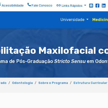
Acessibilidade
Fale Conosco
Links Rápidos
Universidade
Medici
ilitação Maxilofacial c
ama de Pós-Graduação
Stricto Sensu
em Odont
rado
Odontologia
Sobre o Programa
Estrutura Curricular