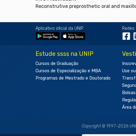
Reconstrutive preprosthetic oral and maxill
Aplicativo oficial da UNIP
Redes 
Estude ssss na UNIP
Vest
Cursos de Graduação
Inscre
Cursos de Especialização e MBA
Use su
Programas de Mestrado e Doutorado
Transf
Segun
Bolsas
Regul
Área d
Copyright
© 1997-2026 UNIP 