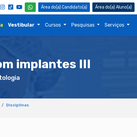
Candidato(a)
Aluno(a)
na
Vestibular
Cursos
Pesquisas
Serviços
om implantes III
ologia
Disciplinas