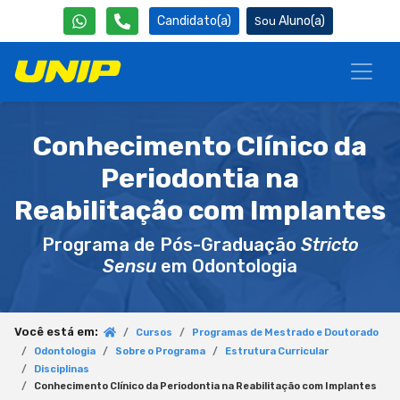
Candidato(a)
Aluno(a)
Conhecimento Clínico da
Periodontia na
Reabilitação com Implantes
Programa de Pós-Graduação
Stricto
Sensu
em Odontologia
Você está em:
Cursos
Programas de Mestrado e Doutorado
Odontologia
Sobre o Programa
Estrutura Curricular
Disciplinas
Conhecimento Clínico da Periodontia na Reabilitação com Implantes