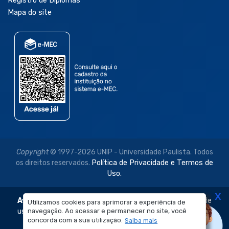
Registro de Diplomas
Mapa do site
Copyright
© 1997-2026 UNIP - Universidade Paulista. Todos
os direitos reservados.
Política de Privacidade e Termos de
Uso.
X
Aviso Legal:
As imagens disponibilizadas neste site são de
Utilizamos cookies para aprimorar a experiência de
uso exclusivo institucional do Sistema de Ensino Objetivo e
navegação. Ao acessar e permanecer no site, você
concorda com a sua utilização.
Saiba mais
da Universidade Paulista – UNIP.