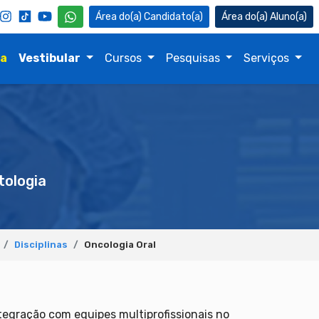
Candidato(a)
Aluno(a)
na
Vestibular
Cursos
Pesquisas
Serviços
ologia
Disciplinas
Oncologia Oral
tegração com equipes multiprofissionais no