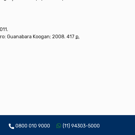
011.
iro: Guanabara Koogan; 2008. 417
p.
0800 010 9000
(11) 94303-5000