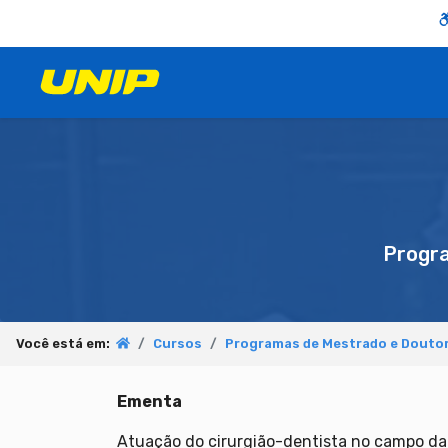
Progr
Você está em:
Cursos
Programas de Mestrado e Douto
Ementa
Atuação do cirurgião-dentista no campo da 