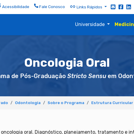
Acessibilidade
Fale Conosco
Links Rápidos
Universidade
Medici
Oncologia Oral
ama de Pós-Graduação
Stricto Sensu
em Odont
rado
Odontologia
Sobre o Programa
Estrutura Curricular
oncologia oral. Diagnóstico, planejamento, tratamento e in