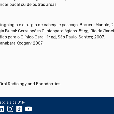
cer bucal ou de outras áreas.
ingologia e cirurgia de cabeça e pescoço. Barueri: Manole, 2
ia Bucal: Correlações Clinicopatológicas. 5ª
ed.
Rio de Jane
ico para o Clínico Geral. 1ª
ed.
São Paulo: Santos; 2007.
Guanabara Koogan; 2007.
, Oral Radiology and Endodontics
sociais da UNIP