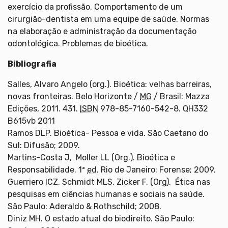
exercício da profissão. Comportamento de um
cirurgião-dentista em uma equipe de saúde. Normas
na elaboração e administração da documentação
odontológica. Problemas de bioética.
Bibliografia
Salles, Alvaro Angelo (org.). Bioética: velhas barreiras,
novas fronteiras. Belo Horizonte /
MG
/ Brasil: Mazza
Edições, 2011. 431.
ISBN
978-85-7160-542-8. QH332
B615vb 2011
Ramos DLP. Bioética- Pessoa e vida. São Caetano do
Sul: Difusão; 2009.
Martins-Costa J, Moller LL (Org.). Bioética e
Responsabilidade. 1ª
ed.
Rio de Janeiro: Forense; 2009.
Guerriero ICZ, Schmidt MLS, Zicker F. (Org). Ética nas
pesquisas em ciências humanas e sociais na saúde.
São Paulo: Aderaldo & Rothschild; 2008.
Diniz MH. O estado atual do biodireito. São Paulo: