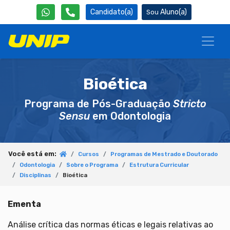
Candidato(a)
Aluno(a)
Bioética
Programa de Pós-Graduação
Stricto
Sensu
em Odontologia
Você está em:
Cursos
Programas de Mestrado e Doutorado
Odontologia
Sobre o Programa
Estrutura Curricular
Disciplinas
Bioética
Ementa
Análise crítica das normas éticas e legais relativas ao