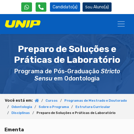
Candidato(a)
Aluno(a)
Preparo de Soluções e
Práticas de Laboratório
Programa de Pós-Graduação
Stricto
Sensu
em Odontologia
Você está em:
Cursos
Programas de Mestrado e Doutorado
Odontologia
Sobre o Programa
Estrutura Curricular
Disciplinas
Preparo de Soluções e Práticas de Laboratório
Ementa