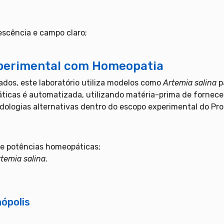
escência e campo claro;
xperimental com Homeopatia
os, este laboratório utiliza modelos como
Artemia salina
p
áticas é automatizada, utilizando matéria-prima de fornec
odologias alternativas dentro do escopo experimental do Pr
e potências homeopáticas;
temia salina
.
nópolis