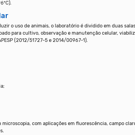
96ºC).
lar
duzir o uso de animais, o laboratório é dividido em duas sal
pado para cultivo, observação e manutenção celular, viabili
 FAPESP (2012/51727-5 e 2014/00967-1).
a;
microscopia, com aplicações em fluorescência, campo claro 
s.