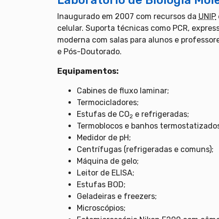
Laboratório de Biologia Mole
Inaugurado em 2007 com recursos da
UNIP
celular. Suporta técnicas como PCR, express
moderna com salas para alunos e professore
e Pós-Doutorado.
Equipamentos:
Cabines de fluxo laminar;
Termocicladores;
Estufas de CO
e refrigeradas;
2
Termoblocos e banhos termostatizados
Medidor de pH;
Centrífugas (refrigeradas e comuns);
Máquina de gelo;
Leitor de ELISA;
Estufas BOD;
Geladeiras e freezers;
Microscópios;