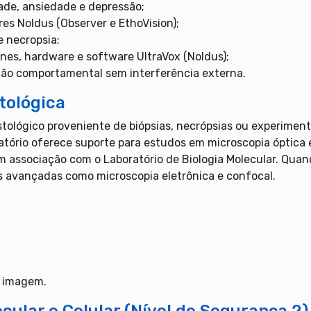
ade, ansiedade e depressão;
es Noldus (Observer e EthoVision);
e necropsia;
nes, hardware e software UltraVox (Noldus);
ão comportamental sem interferência externa.
tológica
tológico proveniente de biópsias, necrópsias ou experimen
atório oferece suporte para estudos em microscopia óptica 
associação com o Laboratório de Biologia Molecular. Quand
as avançadas como microscopia eletrônica e confocal.
e imagem.