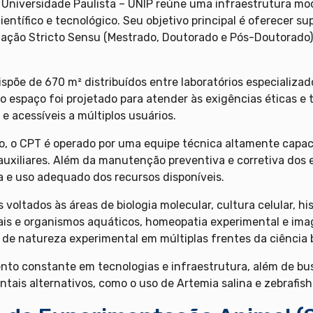
 Universidade Paulista – UNIP reúne uma infraestrutura mo
ntífico e tecnológico. Seu objetivo principal é oferecer su
ção Stricto Sensu (Mestrado, Doutorado e Pós-Doutorado), 
spõe de 670 m² distribuídos entre laboratórios especializad
 o espaço foi projetado para atender às exigências éticas e
e acessíveis a múltiplos usuários.
, o CPT é operado por uma equipe técnica altamente capac
e auxiliares. Além da manutenção preventiva e corretiva do
 e uso adequado dos recursos disponíveis.
oltados às áreas de biologia molecular, cultura celular, his
s e organismos aquáticos, homeopatia experimental e imag
 de natureza experimental em múltiplas frentes da ciência bá
nto constante em tecnologias e infraestrutura, além de bu
ais alternativos, como o uso de Artemia salina e zebrafish