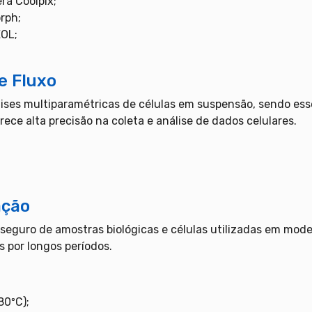
ra Coolpix;
rph;
EOL;
e Fluxo
álises multiparamétricas de células em suspensão, sendo es
rece alta precisão na coleta e análise de dados celulares.
ação
eguro de amostras biológicas e células utilizadas em mode
s por longos períodos.
80ºC);