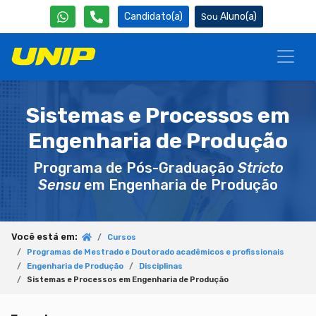
Candidato(a)
Aluno(a)
Sistemas e Processos em
Engenharia de Produção
Programa de Pós-Graduação
Stricto
Sensu
em Engenharia de Produção
Você está em:
Cursos
Programas de Mestrado e Doutorado acadêmicos e profissionais
Engenharia de Produção
Disciplinas
Sistemas e Processos em Engenharia de Produção