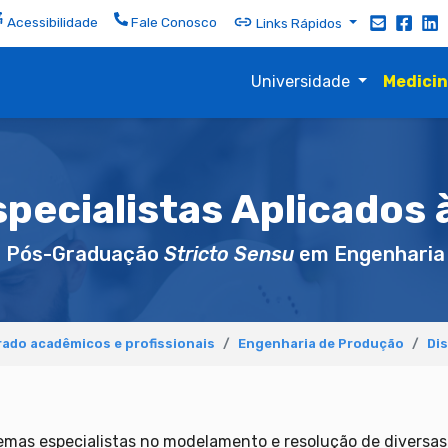
Acessibilidade
Fale Conosco
Links Rápidos
Universidade
Medici
pecialistas Aplicados 
e Pós-Graduação
Stricto Sensu
em Engenharia
ado acadêmicos e profissionais
Engenharia de Produção
Dis
stemas especialistas no modelamento e resolução de divers