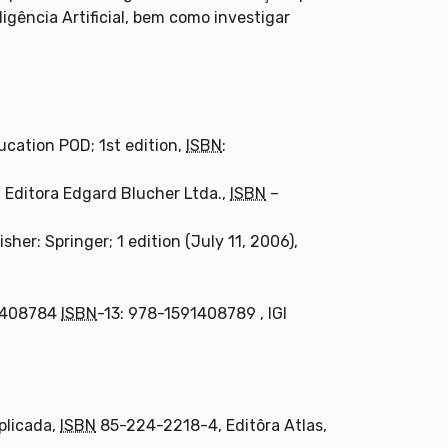
igência Artificial, bem como investigar
cation POD; 1st edition,
ISBN
:
Editora Edgard Blucher Ltda.,
ISBN
–
her: Springer; 1 edition (July 11, 2006),
91408784
ISBN
-13: 978-1591408789 , IGI
Aplicada,
ISBN
85-224-2218-4, Editôra Atlas,