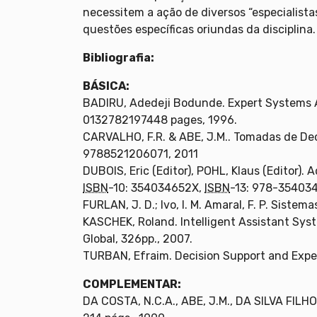
necessitem a ação de diversos “especialista
questões específicas oriundas da disciplina.
Bibliografia:
BÁSICA:
BADIRU, Adedeji Bodunde. Expert Systems A
0132782197448 pages, 1996.
CARVALHO, F.R. & ABE, J.M.. Tomadas de De
9788521206071, 2011
DUBOIS, Eric (Editor), POHL, Klaus (Editor).
ISBN
-10: 354034652X,
ISBN
-13: 978-35403
FURLAN, J. D.; Ivo, I. M. Amaral, F. P. Siste
KASCHEK, Roland. Intelligent Assistant Sy
Global, 326pp., 2007.
TURBAN, Efraim. Decision Support and Exper
COMPLEMENTAR:
DA COSTA, N.C.A., ABE, J.M., DA SILVA FILHO,