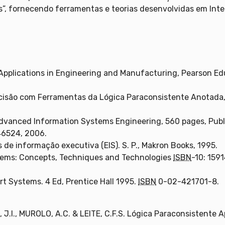
s”, fornecendo ferramentas e teorias desenvolvidas em Intel
pplications in Engineering and Manufacturing, Pearson Edu
cisão com Ferramentas da Lógica Paraconsistente Anotada, 
 Advanced Information Systems Engineering, 560 pages, Publis
46524, 2006.
mas de informação executiva (EIS). S. P., Makron Books, 1995.
stems: Concepts, Techniques and Technologies
ISBN
-10: 15
t Systems. 4 Ed, Prentice Hall 1995.
ISBN
0-02-421701-8.
 J.I., MUROLO, A.C. & LEITE, C.F.S. Lógica Paraconsistente 