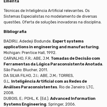
Ementa
Técnicas de Inteligência Artificial relevantes. Os
Sistemas Especialistas no modelamento de diversas
questões. Oferta de soluções inovadoras na disciplina.
Bibliografia
BADIRU, Adedeji Bodunde.
Expert systems
applications in engineering and manufacturing
.
Michigan: Prentice Hall, 1992.
CARVALHO, F.R.; ABE, J.M.
Tomadas de Decisão com
Ferramentas da Lógica Paraconsistente Anotada
.
São Paulo: Blucher, 2011.
DA SILVA FILHO, J.I.; ABE, J.M.; TORRES,
G.L.
Inteligência Artificial com as Redes de
Análises Paraconsistentes
. Rio de Janeiro: LTC,
2008.
DUBOIS, E.; POHL, K. (Ed.).
Advanced Information
Systems Engineering
. Springer, 2006.