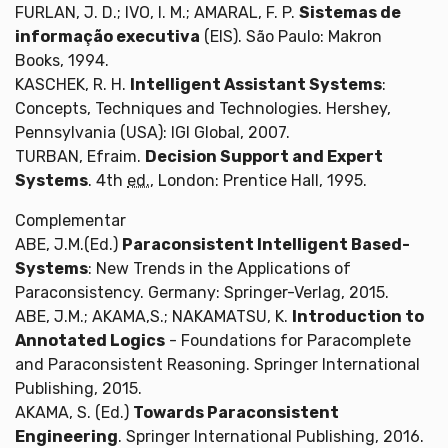
FURLAN, J. D.; IVO, I. M.; AMARAL, F. P.
Sistemas de
informação executiva
(EIS). São Paulo: Makron
Books, 1994.
KASCHEK, R. H.
Intelligent Assistant Systems
:
Concepts, Techniques and Technologies. Hershey,
Pennsylvania (USA): IGI Global, 2007.
TURBAN, Efraim.
Decision Support and Expert
Systems
. 4th
ed.
, London: Prentice Hall, 1995.
Complementar
ABE, J.M.(Ed.)
Paraconsistent Intelligent Based-
Systems
: New Trends in the Applications of
Paraconsistency. Germany: Springer-Verlag, 2015.
ABE, J.M.; AKAMA,S.; NAKAMATSU, K.
Introduction to
Annotated Logics
- Foundations for Paracomplete
and Paraconsistent Reasoning. Springer International
Publishing, 2015.
AKAMA, S. (Ed.)
Towards Paraconsistent
Engineering
. Springer International Publishing, 2016.