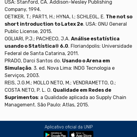
USA: Stanford, CA. Addison-Wesley Publishing
Company, 1994.
OETIKER, T.; PART1, H.; HYNA, I.; SCHLEGL, E.
The not so
short introduction to Latex 2e
. USA: GNU General
Public License, 2015.
OGLIARI, P.J.; PACHECO, J.A.
Análise estatística
usando o Statística® 6.0
. Florianópolis: Universidade
Federal de Santa Catarina, 2011.
PRADO, Darci Santos do.
Usando o Arena em
Simulação
. 3. ed. Nova Lima: INDG Tecnologia e
Serviços, 2003.
REIS, J.G.M.; MOLLO NETO, M.; VENDRAMETTO, O.;
COSTA NETO, P. L. O.
Qualidade em Redes de
Suprimentos
: a Qualidade aplicada ao Supply Chain
Management. São Paulo: Atlas, 2015.
Aplicativo oficial da UNIP