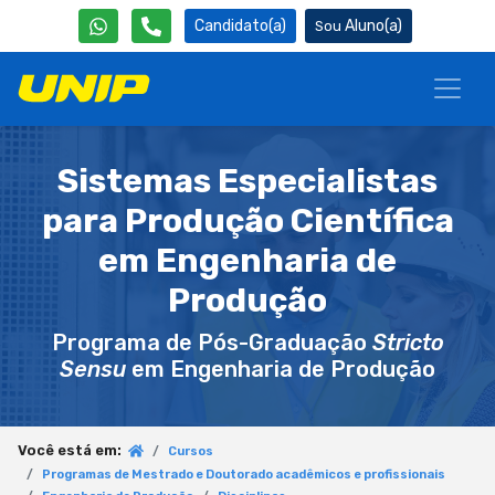
Candidato(a)
Aluno(a)
Sistemas Especialistas
para Produção Científica
em Engenharia de
Produção
Programa de Pós-Graduação
Stricto
Sensu
em Engenharia de Produção
Você está em:
Cursos
Programas de Mestrado e Doutorado acadêmicos e profissionais