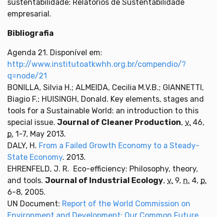
sustentabilidade: Relatórios de Sustentabilidade
empresarial.
Bibliografia
Agenda 21. Disponível em:
http://www.institutoatkwhh.org.br/compendio/?
q=node/21
BONILLA, Silvia H.; ALMEIDA, Cecilia M.V.B.; GIANNETTI,
Biagio F.; HUISINGH, Donald. Key elements, stages and
tools for a Sustainable World: an introduction to this
special issue.
Journal of Cleaner Production
,
v.
46,
p.
1-7, May 2013.
DALY, H.
From a Failed Growth Economy to a Steady-
State Economy
. 2013.
EHRENFELD, J. R. Eco-efficiency: Philosophy, theory,
and tools.
Journal of Industrial Ecology
,
v.
9,
n.
4,
p.
6-8, 2005.
UN Document:
Report of the World Commission on
Environment and Development: Our Common Future