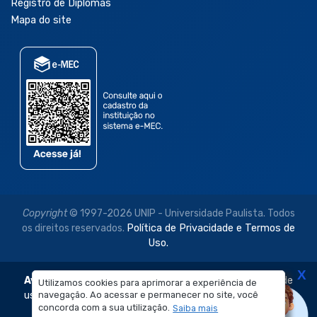
Registro de Diplomas
Mapa do site
Copyright
© 1997-2026 UNIP - Universidade Paulista. Todos
os direitos reservados.
Política de Privacidade e Termos de
Uso.
X
Aviso Legal:
As imagens disponibilizadas neste site são de
Utilizamos cookies para aprimorar a experiência de
uso exclusivo institucional do Sistema de Ensino Objetivo e
navegação. Ao acessar e permanecer no site, você
concorda com a sua utilização.
Saiba mais
da Universidade Paulista – UNIP.