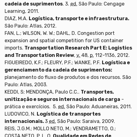
cadeia de suprimentos
. 3.
ed.
São Paulo: Cengage
Learning, 2011.
DIAZ, M.A.
Logística, transporte e infraestrutura.
São Paulo: Atlas, 2012.
FAN, L.; WILSON, W. W.; DAHL, D. Congestion port
expansion and spatial competition for US container
imports.
Transportation Research Part E: Logistics
and Transportation Review
,
v.
48,
p.
112-1136, 2012.
FIGUEIREDO, K.F.; FLEURY, P.F.; WANKE, P.F.
Logística e
gerenciamento da cadeia de suprimentos:
planejamento do fluxo de produtos e dos recursos. São
Paulo: Atlas, 2003.
KEDDI, S; MENDONÇA, Paulo C.C..
Transportes,
unitização e seguros internacionais de carga
-
prática e exercícios. 5.
ed.
São Paulo: Aduaneiras, 2011.
LUDOVICO, N.
Logística de transportes
internacionais.
3
ed.
São Paulo: Saraiva, 2009.
REIS, J.G.M.; MOLLO NETO, M.; VENDRAMETTO, O.;
COSTA NETO, P. L. O.
Qualidade em Redes de