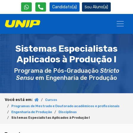
Candidato(a)
Aluno(a)
Sistemas Especialistas
Aplicados à Produção I
Programa de Pós-Graduação
Stricto
Sensu
em Engenharia de Produção
Você está em:
Cursos
Programas de Mestrado e Doutorado acadêmicos e profissionais
Engenharia de Produção
Disciplinas
Sistemas Especialistas Aplicados à Produção I