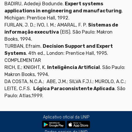
BADIRU, Adedeji Bodunde.
Expert systems
applications in engineering and manufacturing
.
Michigan: Prentice Hall, 1992.
FURLAN, J. D.; IVO, I. M.; AMARAL, F. P.
Sistemas de
informação executiva
(EIS). São Paulo: Makron
Books, 1994.
TURBAN, Efraim.
Decision Support and Expert
Systems
. 4th ed., London: Prentice Hall, 1995.
COMPLEMENTAR
RICH, E.; KNIGHT, K.
Inteligência Artificial
. São Paulo:
Makron Books, 1994.
DA COSTA, N.C.A.; ABE, J.M.; SILVA F.J.I.; MUROLO, A.C.;
LEITE, C.F.S.
Lógica Paraconsistente Aplicada
. São
Paulo: Atlas,1999.
Aplicativo oficial da UNIP