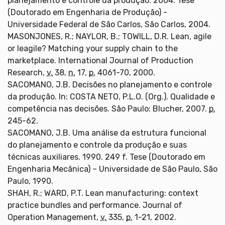
planejamento e controle da produção. 2004. Tese
(Doutorado em Engenharia de Produção) -
Universidade Federal de São Carlos, São Carlos, 2004.
MASONJONES, R.; NAYLOR, B.; TOWILL, D.R. Lean, agile
or leagile? Matching your supply chain to the
marketplace. International Journal of Production
Research,
v.
38,
n.
17,
p.
4061-70, 2000.
SACOMANO, J.B. Decisões no planejamento e controle
da produção. In: COSTA NETO, P.L.O. (Org.). Qualidade e
competência nas decisões. São Paulo: Blucher, 2007.
p.
245-62.
SACOMANO, J.B. Uma análise da estrutura funcional
do planejamento e controle da produção e suas
técnicas auxiliares. 1990. 249 f. Tese (Doutorado em
Engenharia Mecânica) – Universidade de São Paulo, São
Paulo, 1990.
SHAH, R.; WARD, P.T. Lean manufacturing: context
practice bundles and performance. Journal of
Operation Management,
v.
335,
p.
1-21, 2002.