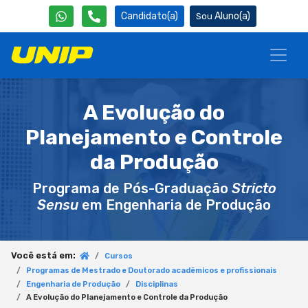
Candidato(a)
Aluno(a)
A Evolução do
Planejamento e Controle
da Produção
Programa de Pós-Graduação
Stricto
Sensu
em Engenharia de Produção
Você está em:
Cursos
Programas de Mestrado e Doutorado acadêmicos e profissionais
Engenharia de Produção
Disciplinas
A Evolução do Planejamento e Controle da Produção