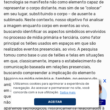
tecnologia se manifeste não como elemento capaz de
representar o corpo distante, mas sim de se “colocar”
em seu lugar, substituindo o corpo – de ausente a
sublimado. Neste contexto, nosso objetivo foi analisar
a imagem enquanto corpo em eventos ao vivo,
buscando identificar os aspectos simbólicos envolvidos
no processo de mídia primária e terciária, como fator
principal os telões usados em espaços em que são
realizados eventos presenciais, ao vivo. A pesquisa
tomou como base o uso de telões e telas em situações
em que, classicamente, impera o estabelecimento de
comunicação baseada em relações presenciais,
buscando compreender a implicação do elemento
técnico na mídia primária e, também, no espaço do
X
Utilizamos cookies para aprimorar a experiência de
ambiente. Nossas hipóteses consideram que o telão,
navegação. Ao acessar e permanecer no site, você
em algumas situações, passa a figura nos eventos em
concorda com a sua utilização.
Saiba mais
que há reunião de pessoas, como elemento da cena e
não como um aparato de eventos ao vivo nos quais os
ACEITAR
aparelhos tecnológicos, historicamente relacionados à