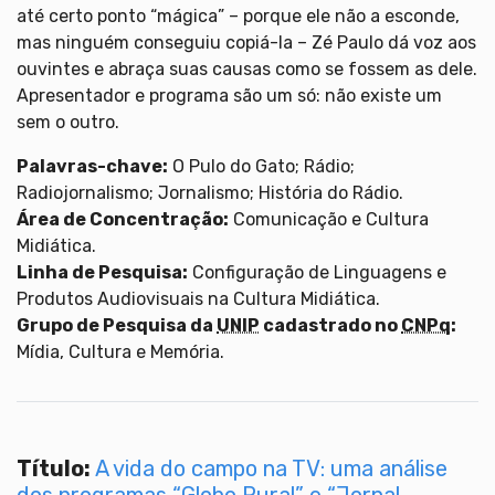
até certo ponto “mágica” – porque ele não a esconde,
mas ninguém conseguiu copiá-la – Zé Paulo dá voz aos
ouvintes e abraça suas causas como se fossem as dele.
Apresentador e programa são um só: não existe um
sem o outro.
Palavras-chave:
O Pulo do Gato; Rádio;
Radiojornalismo; Jornalismo; História do Rádio.
Área de Concentração:
Comunicação e Cultura
Midiática.
Linha de Pesquisa:
Configuração de Linguagens e
Produtos Audiovisuais na Cultura Midiática.
Grupo de Pesquisa da
UNIP
cadastrado no
CNPq
:
Mídia, Cultura e Memória.
Título:
A vida do campo na TV: uma análise
dos programas “Globo Rural” e “Jornal