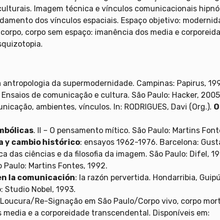
culturais. Imagem técnica e vínculos comunicacionais hipn
undamento dos vínculos espaciais. Espaço objetivo: moderni
 corpo, corpo sem espaço: imanência dos media e corporeid
squizotopia.
a antropologia da supermodernidade. Campinas: Papirus, 19
. Ensaios de comunicação e cultura. São Paulo: Hacker, 2005
nicação, ambientes, vínculos. In: RODRIGUES, Davi (Org.).
O
imbólicas
. II – O pensamento mítico. São Paulo: Martins Font
 y cambio histórico
: ensayos 1962-1976. Barcelona: Gusta
ca das ciências e da filosofia da imagem. São Paulo: Difel, 1
o Paulo: Martins Fontes, 1992.
 en la comunicación
: la razón pervertida. Hondarribia, Guip
o: Studio Nobel, 1993.
ucura/Re-Signação em São Paulo/Corpo vivo, corpo morto/S
 media e a corporeidade transcendental. Disponíveis em: