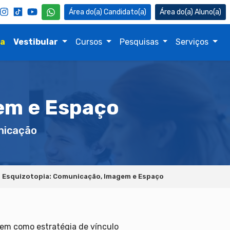
Candidato(a)
Aluno(a)
na
Vestibular
Cursos
Pesquisas
Serviços
em e Espaço
icação
Esquizotopia: Comunicação, Imagem e Espaço
em como estratégia de vínculo