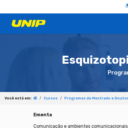
Esquizotop
Progra
Você está em:
Cursos
Programas de Mestrado e Doutor
Ementa
Comunicação e ambientes comunicacionais.