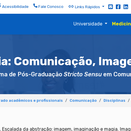
Acessibilidade
Fale Conosco
Links Rápidos
Universidade
Medici
ia: Comunicação, Imag
ma de Pós-Graduação
Stricto Sensu
em Comun
ado acadêmicos e profissionais
Comunicação
Disciplinas
 Escalada da abstração: imagem, imaginação e magia. Imag