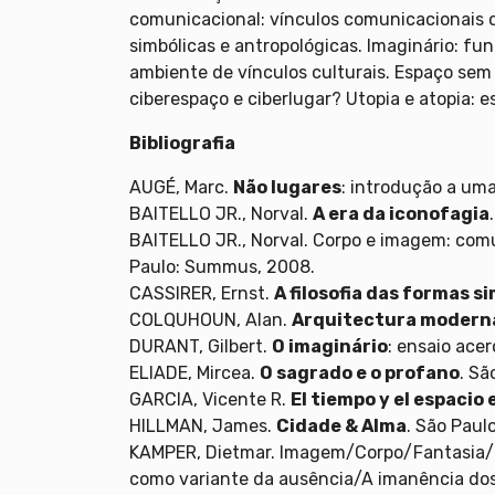
comunicacional: vínculos comunicacionais 
simbólicas e antropológicas. Imaginário: f
ambiente de vínculos culturais. Espaço sem
ciberespaço e ciberlugar? Utopia e atopia: e
Bibliografia
AUGÉ, Marc.
Não lugares
: introdução a um
BAITELLO JR., Norval.
A era da iconofagia
BAITELLO JR., Norval. Corpo e imagem: comu
Paulo: Summus, 2008.
CASSIRER, Ernst.
A filosofia das formas s
COLQUHOUN, Alan.
Arquitectura moderna
DURANT, Gilbert.
O imaginário
: ensaio acer
ELIADE, Mircea.
O sagrado e o profano
. Sã
GARCIA, Vicente R.
El tiempo y el espacio
HILLMAN, James.
Cidade & Alma
. São Paul
KAMPER, Dietmar. Imagem/Corpo/Fantasia/Lo
como variante da ausência/A imanência dos