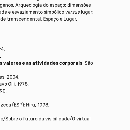
ógenos. Arqueologia do espaço: dimensões
dade e esvaziamento simbólico
versus
lugar:
ade transcendental. Espaço e Lugar,
94.
.
s valores e as atividades corporais
. São
es, 2004.
vo Gili, 1978.
990.
úzcoa (ESP): Hiru, 1998.
obre o futuro da visibilidade/O virtual