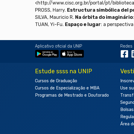
<http://www.cisc.org.br/portal/pt/bibliot
PROSS, Harry.
Estructura simbólica del p
SILVA, Mauricio R.
Na órbita do imaginário
TUAN, Yi-Fu.
Espaço e lugar
: a perspectiva
Aplicativo oficial da UNIP
Redes 
Estude ssss na UNIP
Vest
Cursos de Graduação
Inscre
Cursos de Especialização e MBA
Use su
Programas de Mestrado e Doutorado
Transf
Segun
Bolsas
Regul
Área d