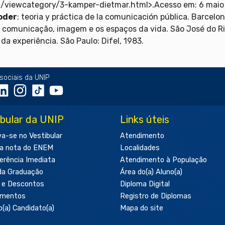
eca/viewcategory/3-kamper-dietmar.html>.Acesso em: 6 maio
oder
: teoria y práctica de la comunicación pública. Barcelon
: comunicação, imagem e os espaços da vida. São José do Ri
 da experiência. São Paulo: Difel, 1983.
sociais da UNIP
ibular da UNIP
Links úteis
va-se no Vestibular
Atendimento
a nota do ENEM
Localidades
erência Imediata
Atendimento à População
da Graduação
Área do(a) Aluno(a)
 e Descontos
Diploma Digital
amentos
Registro de Diplomas
o(a) Candidato(a)
Mapa do site