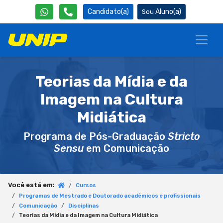
Candidato(a)
Aluno(a)
Teorias da Mídia e da
Imagem na Cultura
Midiática
Programa de Pós-Graduação
Stricto
Sensu
em Comunicação
Você está em:
Cursos
Programas de Mestrado e Doutorado acadêmicos e profissionais
Comunicação
Disciplinas
Teorias da Mídia e da Imagem na Cultura Midiática