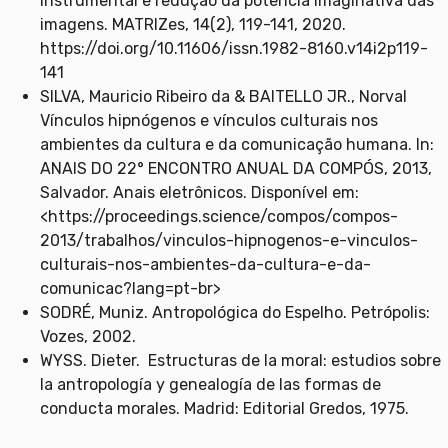
instrumental e redução da potência imaginativa das
imagens. MATRIZes, 14(2), 119-141, 2020.
https://doi.org/10.11606/issn.1982-8160.v14i2p119-
141
SILVA, Mauricio Ribeiro da & BAITELLO JR., Norval
Vínculos hipnógenos e vínculos culturais nos
ambientes da cultura e da comunicação humana. In:
ANAIS DO 22° ENCONTRO ANUAL DA COMPÓS, 2013,
Salvador. Anais eletrônicos. Disponível em:
<https://proceedings.science/compos/compos-
2013/trabalhos/vinculos-hipnogenos-e-vinculos-
culturais-nos-ambientes-da-cultura-e-da-
comunicac?lang=pt-br>
SODRÉ, Muniz. Antropológica do Espelho. Petrópolis:
Vozes, 2002.
WYSS. Dieter. Estructuras de la moral: estudios sobre
la antropología y genealogía de las formas de
conducta morales. Madrid: Editorial Gredos, 1975.