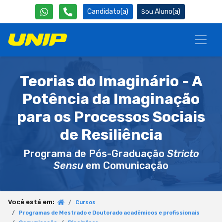
Candidato(a)
Aluno(a)
Teorias do Imaginário - A
Potência da Imaginação
para os Processos Sociais
de Resiliência
Programa de Pós-Graduação
Stricto
Sensu
em Comunicação
Você está em:
Cursos
Programas de Mestrado e Doutorado acadêmicos e profissionais