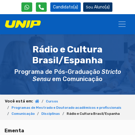
Candidato(a)
Aluno(a)
Rádio e Cultura
Brasil/Espanha
Programa de Pós-Graduação
Stricto
Sensu
em Comunicação
Você está em:
Cursos
Programas de Mestrado e Doutorado acadêmicos e profissionais
Comunicação
Disciplinas
Rádio e Cultura Brasil/Espanha
Ementa