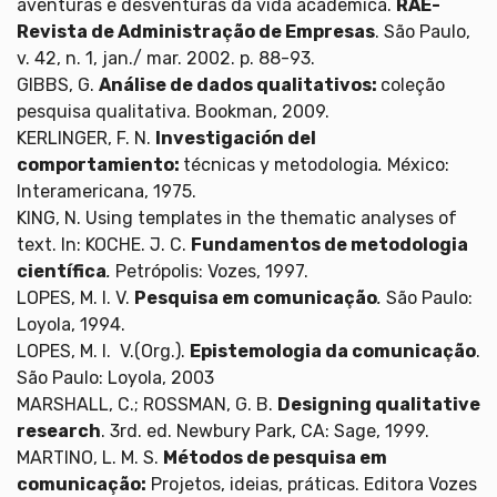
aventuras e desventuras da vida acadêmica.
RAE-
Revista de Administração de Empresas
. São Paulo,
v. 42, n. 1, jan./ mar. 2002. p. 88-93.
GIBBS, G.
Análise de dados qualitativos:
coleção
pesquisa qualitativa. Bookman, 2009.
KERLINGER, F. N.
Investigación del
comportamiento:
técnicas y metodologia
.
México:
Interamericana, 1975.
KING, N. Using templates in the thematic analyses of
text. In: KOCHE. J. C.
Fundamentos de metodologia
científica
.
Petrópolis: Vozes, 1997.
LOPES, M. I. V.
Pesquisa em comunicação
.
São Paulo:
Loyola, 1994.
LOPES, M. I. V.(Org.).
Epistemologia da comunicação
.
São Paulo: Loyola, 2003
MARSHALL, C.; ROSSMAN, G. B.
Designing qualitative
research
. 3rd. ed. Newbury Park, CA: Sage, 1999.
MARTINO, L. M. S.
Métodos de pesquisa em
comunicação:
Projetos, ideias, práticas. Editora Vozes