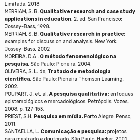
Limitada, 2018.
MERRIAM, S. B.
Qualitative research and case study
applications in education
. 2. ed. San Francisco:
Jossey-Bass, 1998.
MERRIAM, S. B.
Qualitative research in practice:
examples for discussion and analysis. New York:
Jossey-Bass, 2002
MOREIRA, D.A .
O método fenomenológico na
pesquisa
.
São Paulo: Pioneira, 2004.
OLIVEIRA, S. L. de,
Tratado de metodologia
científica
.
São Paulo: Pioneira Thomson Learning,
2002.
POUPART, J. et. al.
A pesquisa qualitativa:
enfoques
epistemológicos e mercadológicos. Petrópolis: Vozes,
2008. p. 127-153.
PRIEST, S.H.
Pesquisa em mídia.
Porto Alegre: Penso,
2011.
SANTAELLA, L.
Comunicação e pesquisa:
projetos
para mestrado e doutorado. São Paulo: Hacker, 2001.