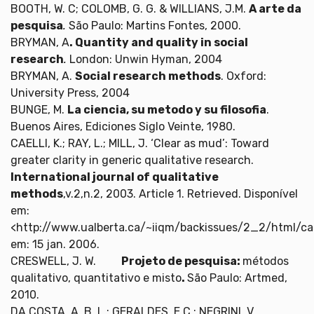
BOOTH, W. C; COLOMB, G. G. & WILLIANS, J.M.
A arte da
pesquisa
.
São Paulo: Martins Fontes, 2000.
BRYMAN, A
. Quantity and quality in social
research
.
London: Unwin Hyman, 2004
BRYMAN, A.
Social research methods
. Oxford:
University Press, 2004
BUNGE, M.
La ciencia, su metodo y su filosofia
.
Buenos Aires, Ediciones Siglo Veinte, 1980.
CAELLI, K.; RAY, L.; MILL, J. ‘Clear as mud’: Toward
greater clarity in generic qualitative research.
International journal of qualitative
methods
,v.2,n.2, 2003. Article 1. Retrieved. Disponível
em:
<http://www.ualberta.ca/~iiqm/backissues/2_2/html/cae
em: 15 jan. 2006.
CRESWELL, J. W.
Projeto de pesquisa:
métodos
qualitativo, quantitativo e misto
.
São Paulo: Artmed,
2010.
DA COSTA, A. B. L.; GERALDES, E.C.; NEGRINI, V.