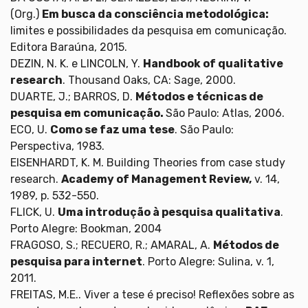
(Org.)
Em busca da consciência metodológica:
limites e possibilidades da pesquisa em comunicação.
Editora Baraúna, 2015.
DEZIN, N. K. e LINCOLN, Y.
Handbook of qualitative
research
. Thousand Oaks, CA: Sage, 2000.
DUARTE, J.; BARROS, D.
Métodos e técnicas de
pesquisa em comunicação.
São Paulo: Atlas, 2006.
ECO, U.
Como se faz uma tese
. São Paulo:
Perspectiva, 1983.
EISENHARDT, K. M. Building Theories from case study
research.
Academy of Management Review,
v. 14,
1989, p. 532-550.
FLICK, U.
Uma introdução à pesquisa qualitativa
.
Porto Alegre: Bookman, 2004
FRAGOSO, S.; RECUERO, R.; AMARAL, A.
Métodos de
pesquisa para internet
. Porto Alegre: Sulina, v. 1,
2011.
FREITAS, M.E.. Viver a tese é preciso! Reflexões sobre as