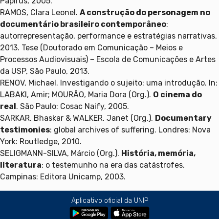
Papirus, 2005.
RAMOS, Clara Leonel.
A construção do personagem no
documentário brasileiro contemporâneo
:
autorrepresentação, performance e estratégias narrativas.
2013. Tese (Doutorado em Comunicação – Meios e
Processos Audiovisuais) – Escola de Comunicações e Artes
da USP, São Paulo, 2013.
RENOV, Michael. Investigando o sujeito: uma introdução. In:
LABAKI, Amir; MOURÃO, Maria Dora (Org.).
O cinema do
real
. São Paulo: Cosac Naify, 2005.
SARKAR, Bhaskar & WALKER, Janet (Org.).
Documentary
testimonies
: global archives of suffering. Londres: Nova
York: Routledge, 2010.
SELIGMANN-SILVA, Márcio (Org.).
História, memória,
literatura
: o testemunho na era das catástrofes.
Campinas: Editora Unicamp, 2003.
Aplicativo oficial da UNIP