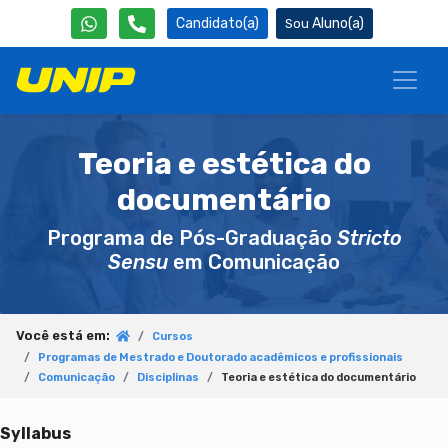
Candidato(a)
Aluno(a)
Teoria e estética do
documentário
Programa de Pós-Graduação
Stricto
Sensu
em Comunicação
Você está em:
Cursos
Programas de Mestrado e Doutorado acadêmicos e profissionais
Comunicação
Disciplinas
Teoria e estética do documentário
Syllabus