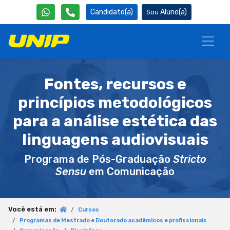
Candidato(a)
Aluno(a)
Fontes, recursos e
princípios metodológicos
para a análise estética das
linguagens audiovisuais
Programa de Pós-Graduação
Stricto
Sensu
em Comunicação
Você está em:
Cursos
Programas de Mestrado e Doutorado acadêmicos e profissionais