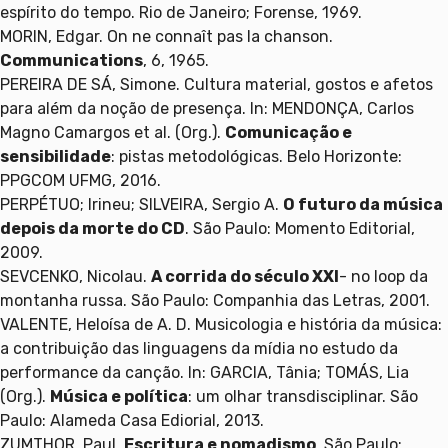
espírito do tempo. Rio de Janeiro; Forense, 1969.
MORIN, Edgar. On ne connaît pas la chanson.
Communications
, 6, 1965.
PEREIRA DE SÁ, Simone. Cultura material, gostos e afetos
para além da noção de presença. In: MENDONÇA, Carlos
Magno Camargos et al. (Org.).
Comunicação e
sensibilidade
: pistas metodológicas. Belo Horizonte:
PPGCOM UFMG, 2016.
PERPÉTUO; Irineu; SILVEIRA, Sergio A.
O futuro da música
depois da morte do CD
. São Paulo: Momento Editorial,
2009.
SEVCENKO, Nicolau.
A corrida do século XXI
- no loop da
montanha russa. São Paulo: Companhia das Letras, 2001.
VALENTE, Heloísa de A. D. Musicologia e história da música:
a contribuição das linguagens da mídia no estudo da
performance da canção. In: GARCIA, Tânia; TOMÁS, Lia
(Org.).
Música e política
: um olhar transdisciplinar. São
Paulo: Alameda Casa Ediorial, 2013.
ZUMTHOR, Paul.
Escritura e nomadismo
. São Paulo: