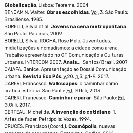
Globalização
. Lisboa: Teorema, 2004.
BENJAMIN, Walter.
Obras escolhidas
.
Vol.
3. São Paulo:
Brasiliense, 1985.
BORELLI, Silvia et al.
Jovens na cena metropolitana
.
São Paulo: Paulinas, 2009.
BORELLI, Silvia; ROCHA, Rose Melo. Juventudes,
midiatizações e nomadismos: a cidade como arena.
Trabalho apresentado no GT Comunicação e Culturas
Urbanas. INTERCOM 2007.
Anais
.... Santos/Brasil, 2007.
CAIAFA, Janice. Apresentação ao Dossiê Comunicação
urbana.
Revista Eco Pós
,
v.
20.
n.
3.
p.
1-9. 2017.
CARERI, Francesco.
Walkscapes
: o caminhar como
prática estética. São Paulo:
Ed.
G.Gilli, 2013.
CARERI, Francesco.
Caminhar e parar
. São Paulo:
Ed.
G.Gilli, 2017.
CERTEAU, Michel de.
A invenção do cotidiano
. 1.
Artes de fazer. Petrópolis: Vozes, 1994.
CRUCES, Francisco (Coord.).
Cosmópolis
: nuevas