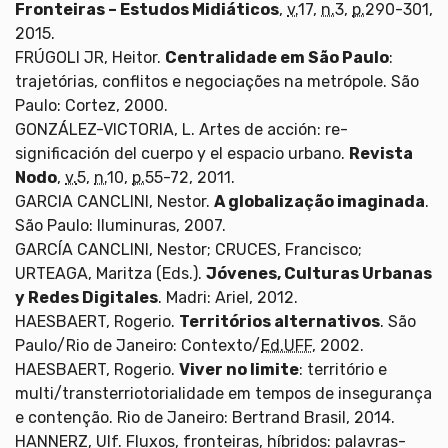
Fronteiras – Estudos Midiáticos
,
v.
17,
n.
3,
p.
290-301,
2015.
FRÚGOLI JR, Heitor.
Centralidade em São Paulo
:
trajetórias, conflitos e negociações na metrópole. São
Paulo: Cortez, 2000.
GONZÁLEZ-VICTORIA, L. Artes de acción: re-
significación del cuerpo y el espacio urbano.
Revista
Nodo
,
v.
5,
n.
10,
p.
55-72, 2011.
GARCIA CANCLINI, Nestor.
A globalização imaginada
.
São Paulo: Iluminuras, 2007.
GARCÍA CANCLINI, Nestor; CRUCES, Francisco;
URTEAGA, Maritza (Eds.).
Jóvenes, Culturas Urbanas
y Redes Digitales
. Madri: Ariel, 2012.
HAESBAERT, Rogerio.
Territórios alternativos
. São
Paulo/Rio de Janeiro: Contexto/
Ed.UFF
, 2002.
HAESBAERT, Rogerio.
Viver no limite
: território e
multi/transterriotorialidade em tempos de insegurança
e contenção. Rio de Janeiro: Bertrand Brasil, 2014.
HANNERZ, Ulf. Fluxos, fronteiras, híbridos: palavras-