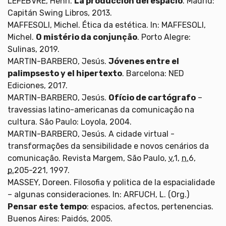
LEFEBVRE, Henri.
La producción del espacio
. Madrid:
Capitán Swing Libros, 2013.
MAFFESOLI, Michel. Ética da estética. In: MAFFESOLI,
Michel.
O mistério da conjunção
. Porto Alegre:
Sulinas, 2019.
MARTIN-BARBERO, Jesús.
Jóvenes entre el
palimpsesto y el hipertexto
. Barcelona: NED
Ediciones, 2017.
MARTIN-BARBERO, Jesús.
Ofício de cartógrafo
–
travessias latino-americanas da comunicação na
cultura. São Paulo: Loyola, 2004.
MARTIN-BARBERO, Jesús. A cidade virtual -
transformações da sensibilidade e novos cenários da
comunicação. Revista Margem, São Paulo,
v.
1,
n.
6,
p.
205-221, 1997.
MASSEY, Doreen. Filosofia y politica de la espacialidade
– algunas consideraciones. In: ARFUCH, L. (Org.)
Pensar este tempo
: espacios, afectos, pertenencias.
Buenos Aires: Paidós, 2005.