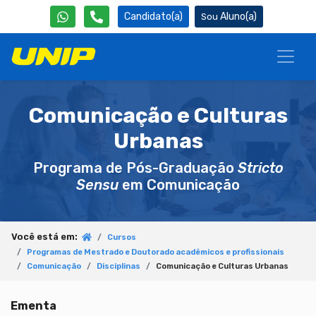
Candidato(a)
Aluno(a)
Comunicação e Culturas
Urbanas
Programa de Pós-Graduação
Stricto
Sensu
em Comunicação
Você está em:
Cursos
Programas de Mestrado e Doutorado acadêmicos e profissionais
Comunicação
Disciplinas
Comunicação e Culturas Urbanas
Ementa