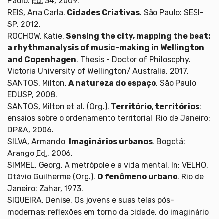
Paulo:
Ed.
34, 2009.
REIS, Ana Carla.
Cidades Criativas
. São Paulo: SESI-
SP, 2012.
ROCHOW, Katie.
Sensing the city, mapping the beat:
a rhythmanalysis of music-making in Wellington
and Copenhagen
. Thesis - Doctor of Philosophy.
Victoria University of Wellington/ Australia. 2017.
SANTOS, Milton.
A natureza do espaço
. São Paulo:
EDUSP, 2008.
SANTOS, Milton et al. (Org.).
Território, territórios
:
ensaios sobre o ordenamento territorial. Rio de Janeiro:
DP&A, 2006.
SILVA, Armando.
Imaginários urbanos
. Bogotá:
Arango
Ed.
, 2006.
SIMMEL, Georg. A metrópole e a vida mental. In: VELHO,
Otávio Guilherme (Org.).
O fenômeno urbano
. Rio de
Janeiro: Zahar, 1973.
SIQUEIRA, Denise. Os jovens e suas telas pós-
modernas: reflexões em torno da cidade, do imaginário