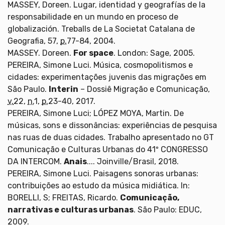
MASSEY, Doreen. Lugar, identidad y geografías de la
responsabilidade en un mundo en proceso de
globalización. Treballs de La Societat Catalana de
Geografia, 57,
p.
77-84, 2004.
MASSEY. Doreen.
For space
. London: Sage, 2005.
PEREIRA, Simone Luci. Música, cosmopolitismos e
cidades: experimentações juvenis das migrações em
São Paulo.
Interin
– Dossiê Migração e Comunicação,
v.
22,
n.
1,
p.
23-40, 2017.
PEREIRA, Simone Luci; LÓPEZ MOYA, Martin. De
músicas, sons e dissonâncias: experiências de pesquisa
nas ruas de duas cidades. Trabalho apresentado no GT
Comunicação e Culturas Urbanas do 41º CONGRESSO
DA INTERCOM.
Anais
.... Joinville/Brasil, 2018.
PEREIRA, Simone Luci. Paisagens sonoras urbanas:
contribuições ao estudo da música midiática. In:
BORELLI, S; FREITAS, Ricardo.
Comunicação,
narrativas e culturas urbanas
. São Paulo: EDUC,
2009.