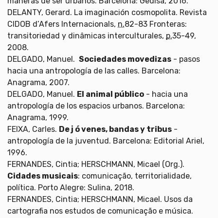
maneras de ser urbanos. Barcelona: Gedisa, 2016.
DELANTY, Gerard. La imaginación cosmopolita. Revista
CIDOB d’Afers Internacionals,
n.
82-83 Fronteras:
transitoriedad y dinâmicas interculturales,
p.
35-49,
2008.
DELGADO, Manuel.
Sociedades movedizas
- pasos
hacia una antropología de las calles. Barcelona:
Anagrama, 2007.
DELGADO, Manuel.
El animal público
- hacia una
antropología de los espacios urbanos. Barcelona:
Anagrama, 1999.
FEIXA, Carles.
De j ó venes, bandas y tribus
-
antropología de la juventud. Barcelona: Editorial Ariel,
1996.
FERNANDES, Cintia; HERSCHMANN, Micael (Org.).
Cidades musicais
: comunicação, territorialidade,
política. Porto Alegre: Sulina, 2018.
FERNANDES, Cintia; HERSCHMANN, Micael. Usos da
cartografia nos estudos de comunicação e música.