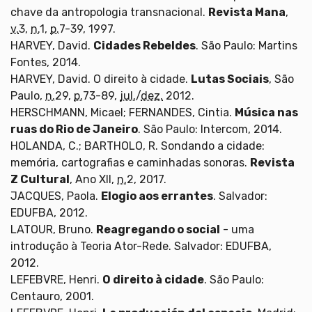
chave da antropologia transnacional.
Revista Mana
,
v.
3,
n.
1,
p.
7-39, 1997.
HARVEY, David.
Cidades Rebeldes
. São Paulo: Martins
Fontes, 2014.
HARVEY, David. O direito à cidade.
Lutas Sociais
, São
Paulo,
n.
29,
p.
73-89,
jul.
/
dez.
2012.
HERSCHMANN, Micael; FERNANDES, Cintia.
Música nas
ruas do Rio de Janeiro
. São Paulo: Intercom, 2014.
HOLANDA, C.; BARTHOLO, R. Sondando a cidade:
memória, cartografias e caminhadas sonoras.
Revista
Z Cultural
, Ano XII,
n.
2, 2017.
JACQUES, Paola.
Elogio aos errantes
. Salvador:
EDUFBA, 2012.
LATOUR, Bruno.
Reagregando o social
- uma
introdução à Teoria Ator-Rede. Salvador: EDUFBA,
2012.
LEFEBVRE, Henri.
O direito à cidade
. São Paulo:
Centauro, 2001.