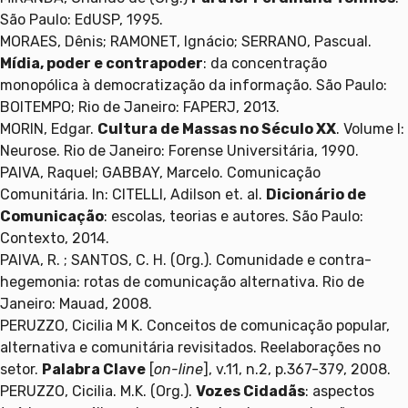
São Paulo: EdUSP, 1995.
MORAES, Dênis; RAMONET, Ignácio; SERRANO, Pascual.
Mídia, poder e contrapoder
: da concentração
monopólica à democratização da informação. São Paulo:
BOITEMPO; Rio de Janeiro: FAPERJ, 2013.
MORIN, Edgar.
Cultura de Massas no Século XX
. Volume I:
Neurose. Rio de Janeiro: Forense Universitária, 1990.
PAIVA, Raquel; GABBAY, Marcelo. Comunicação
Comunitária. In: CITELLI, Adilson et. al.
Dicionário de
Comunicação
: escolas, teorias e autores. São Paulo:
Contexto, 2014.
PAIVA, R. ; SANTOS, C. H. (Org.). Comunidade e contra-
hegemonia: rotas de comunicação alternativa. Rio de
Janeiro: Mauad, 2008.
PERUZZO, Cicilia M K. Conceitos de comunicação popular,
alternativa e comunitária revisitados. Reelaborações no
setor.
Palabra Clave
[
on-line
], v.11, n.2, p.367-379, 2008.
PERUZZO, Cicilia. M.K. (Org.).
Vozes Cidadãs
: aspectos