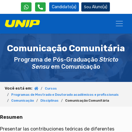
Candidato(a)
Aluno(a)
Comunicação Comunitária
Programa de Pós-Graduação
Stricto
Sensu
em Comunicação
Você está em:
Cursos
Programas de Mestrado e Doutorado acadêmicos e profissionais
Comunicação
Disciplinas
Comunicação Comunitária
Resumen
Presentar las contribuciones teóricas de diferentes