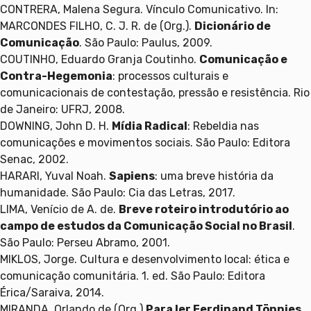
CONTRERA, Malena Segura. Vínculo Comunicativo. In:
MARCONDES FILHO, C. J. R. de (Org.).
Dicionário de
Comunicação
. São Paulo: Paulus, 2009.
COUTINHO, Eduardo Granja Coutinho.
Comunicação e
Contra-Hegemonia
: processos culturais e
comunicacionais de contestação, pressão e resistência. Rio
de Janeiro: UFRJ, 2008.
DOWNING, John D. H.
Mídia Radical
: Rebeldia nas
comunicações e movimentos sociais. São Paulo: Editora
Senac, 2002.
HARARI, Yuval Noah.
Sapiens
: uma breve história da
humanidade. São Paulo: Cia das Letras, 2017.
LIMA, Venício de A. de.
Breve roteiro introdutório ao
campo de estudos da Comunicação Social no Brasil
.
São Paulo: Perseu Abramo, 2001.
MIKLOS, Jorge. Cultura e desenvolvimento local: ética e
comunicação comunitária. 1. ed. São Paulo: Editora
Érica/Saraiva, 2014.
MIRANDA, Orlando de (Org.)
Para ler Ferdinand Tönnies
.