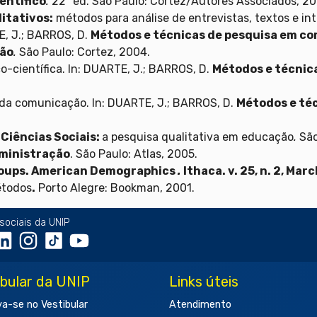
entífico
.
22ª ed. São Paulo: Cortez/Autores Associados, 20
itativos:
métodos para análise de entrevistas, textos e in
TE, J.; BARROS, D.
Métodos e técnicas de pesquisa em c
ção
.
São Paulo: Cortez, 2004.
o-científica. In: DUARTE, J.; BARROS, D.
Métodos e técnic
da comunicação. In: DUARTE, J.; BARROS, D.
Métodos e té
 Ciências Sociais:
a pesquisa qualitativa em educação
.
São
ministração
. São Paulo: Atlas, 2005.
groups. American Demographics
.
Ithaca. v. 25, n. 2, Mar
étodos
.
Porto Alegre: Bookman, 2001.
sociais da UNIP
ibular da UNIP
Links úteis
va-se no Vestibular
Atendimento