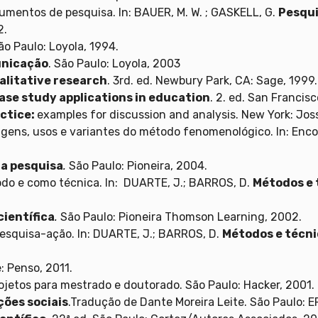
cumentos de pesquisa. In: BAUER, M. W. ; GASKELL, G.
Pesqui
2.
ão Paulo: Loyola, 1994.
unicação
. São Paulo: Loyola, 2003
alitative research
. 3rd. ed. Newbury Park, CA: Sage, 1999.
ase study applications in education
. 2. ed. San Francis
actice:
examples for discussion and analysis. New York: Jo
rigens, usos e variantes do método fenomenológico. In: En
a pesquisa
.
São Paulo: Pioneira, 2004.
do e como técnica. In: DUARTE, J.; BARROS, D.
Métodos e 
ientífica
.
São Paulo: Pioneira Thomson Learning, 2002.
pesquisa-ação. In: DUARTE, J.; BARROS, D.
Métodos e técn
: Penso, 2011.
ojetos para mestrado e doutorado. São Paulo: Hacker, 2001.
ções sociais
.Tradução de Dante Moreira Leite. São Paulo: E