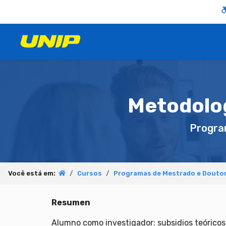
Metodolo
Progra
Você está em:
Cursos
Programas de Mestrado e Doutor
Resumen
Alumno como investigador: subsidios teóricos 