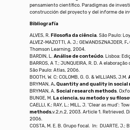
pensamiento científico. Paradigmas de investig
construcción del proyecto y del informe de in
Bibliografía
ALVES, R.
Filosofia da ciência
.
São Paulo: Loy
ALVEZ-MAZOTTI, A. J.; GEWANDSZNAJDER, F
.
Thomson Learning, 2004.
BARDIN, L.
Análise de conteúdo
. Lisboa: Ed
BARROS, A T.; JUNQUEIRA, R. D. A elaboração 
São Paulo: Atlas, 2006.
BOOTH, W. C; COLOMB, G. G. & WILLIANS, J.M.
BRYMAN, A
. Quantity and quality in social
BRYMAN, A.
Social research methods
. Oxfo
BUNGE, M.
La ciencia, su metodo y su filoso
CAELLI, K.; RAY, L.; MILL, J. ‘Clear as mud’: To
methods
,v.2,n.2, 2003. Article 1. Retrieved. 
2006.
COSTA, M. E. B. Grupo focal. In: DUARTE, J.;