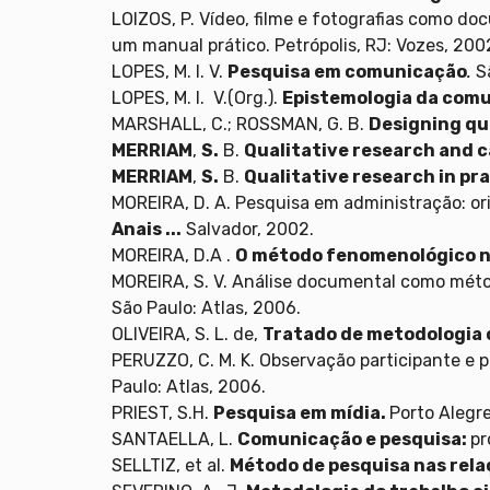
LOIZOS, P. Vídeo, filme e fotografias como do
um manual prático. Petrópolis, RJ: Vozes, 200
LOPES, M. I. V.
Pesquisa em comunicação
.
S
LOPES, M. I. V.(Org.).
Epistemologia da com
MARSHALL, C.; ROSSMAN, G. B.
Designing qu
MERRIAM
,
S.
B.
Qualitative research and c
MERRIAM
,
S.
B.
Qualitative research in pr
MOREIRA, D. A. Pesquisa em administração: o
Anais ...
Salvador, 2002.
MOREIRA, D.A .
O método fenomenológico n
MOREIRA, S. V. Análise documental como méto
São Paulo: Atlas, 2006.
OLIVEIRA, S. L. de,
Tratado de metodologia c
PERUZZO, C. M. K. Observação participante e 
Paulo: Atlas, 2006.
PRIEST, S.H.
Pesquisa em mídia.
Porto Alegre
SANTAELLA, L.
Comunicação e pesquisa:
pr
SELLTIZ, et al.
Método de pesquisa nas rela