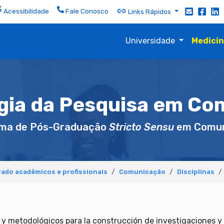
Acessibilidade
Fale Conosco
Links Rápidos
Universidade
Medici
gia da Pesquisa em Co
ma de Pós-Graduação
Stricto Sensu
em Comun
ado acadêmicos e profissionais
Comunicação
Disciplinas
y metodológicos para la construcción de investigaciones y ar