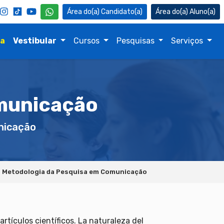
Candidato(a)
Aluno(a)
na
Vestibular
Cursos
Pesquisas
Serviços
municação
icação
Metodologia da Pesquisa em Comunicação
tículos científicos. La naturaleza del