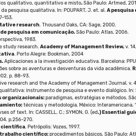
s qualitativo, quantitativo e misto
.
São Paulo: Artmed, 201
a pesquisa qualitativa. In: POUPART, J. et. al.
A pesquisa 
7-153.
tative research
. Thousand Oaks, CA: Sage, 2000.
 de pesquisa em comunicação.
São Paulo: Atlas, 2006.
erspectiva, 1983.
e study research.
Academy of Management Review,
v. 14
tativa
. Porto Alegre: Bookman, 2004
s.
Aplicaciones a la investigación educativa. Barcelona: PPU
lexões sobre as aventuras e desventuras da vida acadêmica.
R
002. p. 88-93.
tive research and the Academy of Management Journal
.
v. 
 qualitativa: instrumento de pesquisa e evento dialógico. In:
s organizacionais:
paradigmas, estratégias e métodos. São
tamiento:
técnicas y metodologia
.
México: Interamericana, 
ses of text. In: CASSELL, C.; SYMON, G. (ed
.) Essential gu
04. p.256-270.
científica
.
Petrópolis: Vozes, 1997.
trabalho científico:
procedimentos básicos
.
São Paulo: Atl