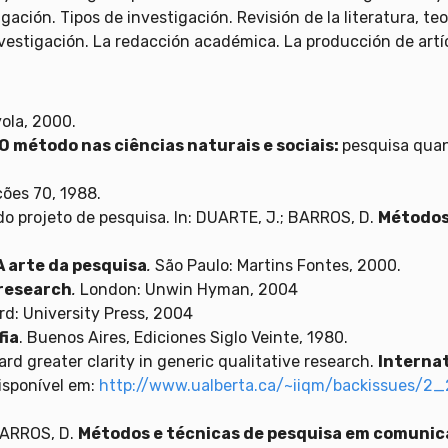
ación. Tipos de investigación. Revisión de la literatura, t
vestigación. La redacción académica. La producción de artíc
ola, 2000.
 O método nas ciências naturais e sociais:
pesquisa quant
ições 70, 1988.
do projeto de pesquisa. In: DUARTE, J.; BARROS, D.
Métodos
A arte da pesquisa
.
São Paulo: Martins Fontes, 2000.
 research
.
London: Unwin Hyman, 2004
rd: University Press, 2004
fia
. Buenos Aires, Ediciones Siglo Veinte, 1980.
ward greater clarity in generic qualitative research.
Internat
Disponível em:
http://www.ualberta.ca/~iiqm/backissues/2_2
 BARROS, D.
Métodos e técnicas de pesquisa em comunic