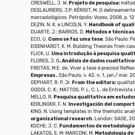
CRESWELL, J. W.
Projeto de pesquisa:
método
DESLAURIERS, J.P; KÉRISIT, M. O delineamento d
mercadológicos. Petrópolis: Vozes, 2008. p. 12
DEZIN, N. K. e LINCOLN, Y.
Handbook of quali
DUARTE, J.; BARROS, D.
Métodos e técnicas
ECO, U.
Como se faz uma tese
. São Paulo: P
EISENHARDT, K. M. Building Theories from cas
FLICK, U.
Uma introdução à pesquisa quali
FLORES, J. G
. Análisis de dados cualitativo
FREITAS, M.E. de. Viver a tese é preciso! Ref
Empresas .
São Paulo, v. 42, n. 1, jan./ mar. 2
GEPHART, R. P. Jr.
From the editors:
qualita
GODOI, C. K.; MATTOS, P. L. C. L. de Entrevista
MELLO, R.
Pesquisa qualitativa em estudo
KERLINGER, F. N.
Investigación del compor
KING, N. Using templates in the thematic analy
organizational research
. London: SAGE, 20
KOCHE. J. C.
Fundamentos de metodologia 
LAKATOS, E. M; MARCONI, M.
Metodologia do 