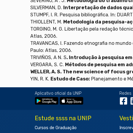
SEVERINO, A . J.
Metodologia do trabalho ci
SILVERMAN, D.
Interpretação de dados qual
STUMPF, I. R. Pesquisa bibliográfica. In: DUAR
THIOLLENT, M.
Metodologia da pesquisa-a
TORGINO, M. G. Libertação pela redação técnic
Atlas, 2006.
TRAVANCAS, I. Fazendo etnografia no mundo 
Paulo: Atlas, 2006.
TRIVIÑOS, A N. S
. Introdução à pesquisa em
VERGARA, S. C.
Métodos de pesquisa em ad
WELLER, A. S. The new science of focus 
YIN, R. K.
Estudo de Caso:
Planejamento e M
Aplicativo oficial da UNIP
Redes 
Estude ssss na UNIP
Vest
Cursos de Graduação
Inscre