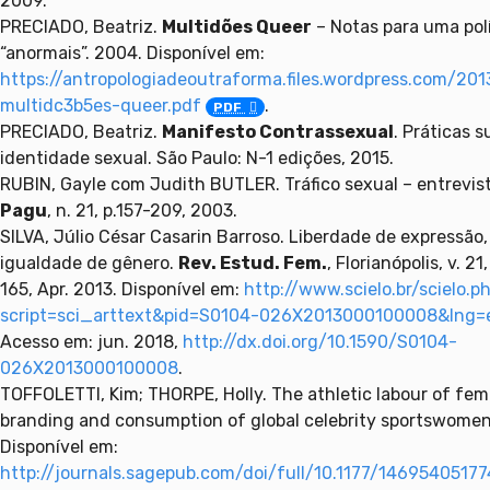
2009.
PRECIADO, Beatriz.
Multidões Queer
– Notas para uma polí
“anormais”. 2004. Disponível em:
https://antropologiadeoutraforma.files.wordpress.com/20
multidc3b5es-queer.pdf
.
PDF
PRECIADO, Beatriz.
Manifesto Contrassexual
. Práticas 
identidade sexual. São Paulo: N-1 edições, 2015.
RUBIN, Gayle com Judith BUTLER. Tráfico sexual – entrevis
Pagu
, n. 21, p.157-209, 2003.
SILVA, Júlio César Casarin Barroso. Liberdade de expressão,
igualdade de gênero.
Rev. Estud. Fem.
, Florianópolis, v. 21,
165, Apr. 2013. Disponível em:
http://www.scielo.br/scielo.p
script=sci_arttext&pid=S0104-026X2013000100008&lng=
Acesso em: jun. 2018,
http://dx.doi.org/10.1590/S0104-
026X2013000100008
.
TOFFOLETTI, Kim; THORPE, Holly. The athletic labour of fem
branding and consumption of global celebrity sportswomen
Disponível em:
http://journals.sagepub.com/doi/full/10.1177/1469540517