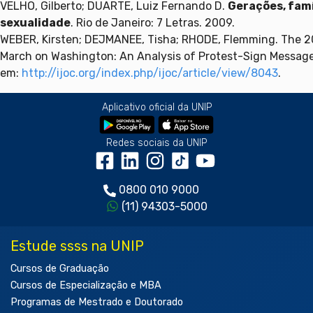
VELHO, Gilberto; DUARTE, Luiz Fernando D.
Gerações, famí
sexualidade
. Rio de Janeiro: 7 Letras. 2009.
WEBER, Kirsten; DEJMANEE, Tisha; RHODE, Flemming. The 
March on Washington: An Analysis of Protest-Sign Message
em:
http://ijoc.org/index.php/ijoc/article/view/8043
.
Aplicativo oficial da UNIP
Redes sociais da UNIP
0800 010 9000
(11) 94303-5000
Estude ssss na UNIP
Cursos de Graduação
Cursos de Especialização e MBA
Programas de Mestrado e Doutorado