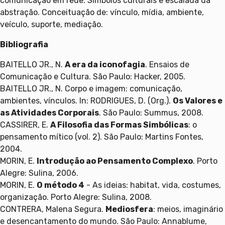
comunicação em rede. Símbolos culturais e escalada da
abstração. Conceituação de: vínculo, mídia, ambiente,
veículo, suporte, mediação.
Bibliografia
BAITELLO JR., N.
A era da iconofagia
. Ensaios de
Comunicação e Cultura. São Paulo: Hacker, 2005.
BAITELLO JR., N. Corpo e imagem: comunicação,
ambientes, vínculos. In: RODRIGUES, D. (Org.).
Os Valores e
as Atividades Corporais
. São Paulo: Summus, 2008.
CASSIRER, E.
A Filosofia das Formas Simbólicas
: o
pensamento mítico (vol. 2). São Paulo: Martins Fontes,
2004.
MORIN, E.
Introdução ao Pensamento Complexo
. Porto
Alegre: Sulina, 2006.
MORIN, E.
O método 4
- As ideias: habitat, vida, costumes,
organização. Porto Alegre: Sulina, 2008.
CONTRERA, Malena Segura.
Mediosfera
: meios, imaginário
e desencantamento do mundo. São Paulo: Annablume,