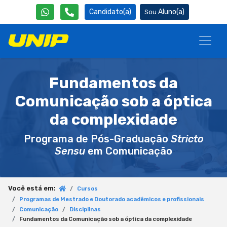
Candidato(a)
Aluno(a)
Fundamentos da
Comunicação sob a óptica
da complexidade
Programa de Pós-Graduação
Stricto
Sensu
em Comunicação
Você está em:
Cursos
Programas de Mestrado e Doutorado acadêmicos e profissionais
Comunicação
Disciplinas
Fundamentos da Comunicação sob a óptica da complexidade