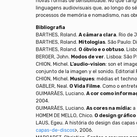
novas formas de sensibilidade. No que tange
linguagens audiovisuais que, ao longo do s
processos de memória e nomadismo, nas obra
Bibliografia
BARTHES, Roland.
A câmara clara
. Rio de 
BARTHES, Roland.
Mitologias
. São Paulo: Di
BARTHES, Roland.
O óbvio e o obtuso
. Lis
BERGER, John.
Modos de ver
. Lisboa: São 
CHION, Michel.
L’audio-vision
: son et imag
conjunto de la imagen y el sonido. Editorial 
CHION, Michel.
Musiques
: médias et techno
GABLER, Neal.
O Vida Filme
. Como o entret
GUIMARÃES, Luciano.
A cor como informa
2004.
GUIMARÃES, Luciano.
As cores na mídia:
a 
HOMEM DE MELLO, Chico.
O design gráfico 
LAUS, Egeu. A história do design das capas 
capas-de-discos
>, 2006.