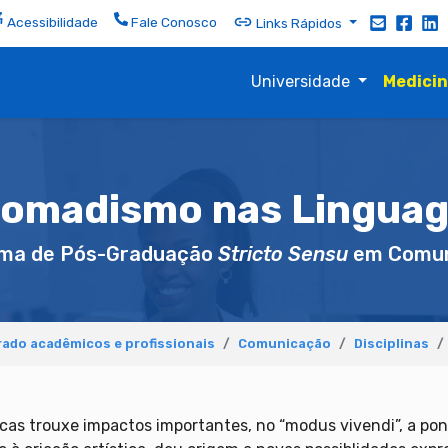
Acessibilidade
Fale Conosco
Links Rápidos
Universidade
Medici
omadismo nas Linguag
ma de Pós-Graduação
Stricto Sensu
em Comun
ado acadêmicos e profissionais
Comunicação
Disciplinas
icas trouxe impactos importantes, no “modus vivendi”, a pon