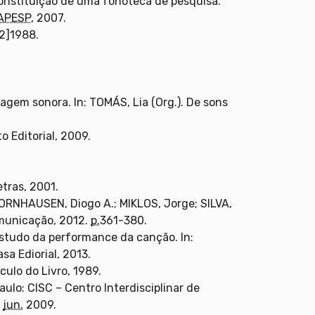
constituição de uma fonoteca de pesquisa.
APESP
, 2007.
62]1988.
gem sonora. In: TOMÁS, Lia (Org.). De sons
o Editorial, 2009.
tras, 2001.
BORNHAUSEN, Diogo A.; MIKLOS, Jorge; SILVA,
municação, 2012.
p.
361-380.
 estudo da performance da canção. In:
sa Ediorial, 2013.
culo do Livro, 1989.
lo: CISC – Centro Interdisciplinar de
6
jun.
2009.