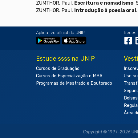
ZUMTHOR, Paul.
Escritura e nomadismo
. 
ZUMTHOR, Paul.
Introdução à poesia oral
Aplicativo oficial da UNIP
Redes 
Estude ssss na UNIP
Vest
Cursos de Graduação
Inscre
Cursos de Especialização e MBA
Use su
Programas de Mestrado e Doutorado
Transf
Segun
Bolsas
Regul
Área d
Copyright
© 1997-2026 UNIP 