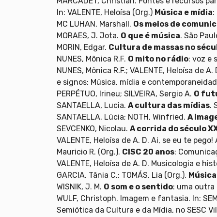
MARCADET, Christian. Fontes e recursos par
In: VALENTE, Heloísa (Org.)
Música e mídia
:
MC LUHAN, Marshall.
Os meios de comuni
MORAES, J. Jota.
O que é música
. São Paul
MORIN, Edgar.
Cultura de massas no sécu
NUNES, Mônica R.F.
O mito no rádio
: voz e
NUNES, Mônica R.F.; VALENTE, Heloísa de A. 
e signos: Música, mídia e contemporaneidad
PERPÉTUO, Irineu; SILVEIRA, Sergio A.
O fut
SANTAELLA, Lucia.
A cultura das mídias
.
SANTAELLA, Lúcia; NOTH, Winfried.
A imag
SEVCENKO, Nicolau.
A corrida do século XX
VALENTE, Heloísa de A. D. Ai, se eu te peg
Mauricio R. (Org.).
CISC 20 anos
: Comunicaç
VALENTE, Heloísa de A. D. Musicologia e his
GARCIA, Tânia C.; TOMÁS, Lia (Org.).
Música 
WISNIK, J. M.
O som e o sentido
: uma outra 
WULF, Christoph. Imagem e fantasia. In: SE
Semiótica da Cultura e da Mídia, no SESC Vi