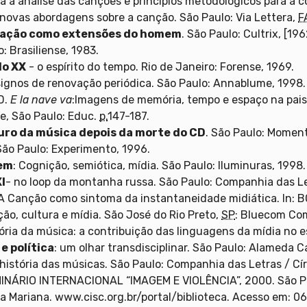
a a análise das canções e princípios metodológicos para a 
 novas abordagens sobre a canção. São Paulo: Via Lettera,
F
cação como extensões do homem
. São Paulo: Cultrix, [19
o: Brasiliense, 1983.
lo XX
- o espírito do tempo. Rio de Janeiro: Forense, 1969.
 signos de renovação periódica. São Paulo: Annablume, 1998.
D.
E la nave va
:Imagens de memória, tempo e espaço na paisa
e, São Paulo: Educ.
p.
147-187.
uro da música depois da morte do CD
. São Paulo: Moment
 São Paulo: Experimento, 1996.
em
: Cognição, semiótica, mídia. São Paulo: Iluminuras, 1998.
I
- no loop da montanha russa. São Paulo: Companhia das Le
o! A Canção como sintoma da instantaneidade midiática. In: 
ão, cultura e mídia. São José do Rio Preto,
SP
: Bluecom Co
tória da música: a contribuição das linguagens da mídia no
e política
: um olhar transdisciplinar. São Paulo: Alameda Ca
história das músicas. São Paulo: Companhia das Letras / Cír
MINÁRIO INTERNACIONAL “IMAGEM E VIOLÊNCIA”, 2000. São Pau
la Mariana. www.cisc.org.br/portal/biblioteca. Acesso em: 0