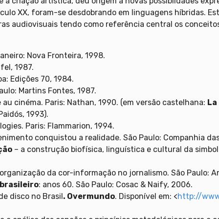
 à criação artística, deu origem a novas possiblidades expr
éculo XX, foram-se desdobrando em linguagens híbridas. Esta
s audiovisuais tendo como referência central os conceitos
Janeiro: Nova Fronteira, 1998.
fel, 1987.
boa: Edições 70, 1984.
Paulo: Martins Fontes, 1987.
e au cinéma. Paris: Nathan, 1990. (em versão castelhana:
La
Paidós, 1993).
logies. Paris: Flammarion, 1994.
enimento conquistou a realidade. São Paulo: Companhia das
ção
– a construção biofísica, linguística e cultural da simb
organização da cor-informação no jornalismo. São Paulo: 
brasileiro
: anos 60. São Paulo: Cosac & Naify, 2006.
de disco no Brasil
. Overmundo
. Disponível em: <
http://www