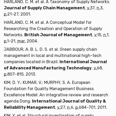
HARLAND, C. M. et al. A Taxonomy of Supply Networks.
Journal of Supply Chain Management
,
v.
37,
n.
3,
p.
21–27, 2001.
HARLAND, C. M. et al. A Conceptual Model for
Researching the Creation and Operation of Supply
Networks.
British Journal of Management
,
v.
15,
n.
1,
p.
1–21,
mar.
2004.
JABBOUR, A. B. L. D. S. et al. Green supply chain
management in local and multinational high-tech
companies located in Brazil.
International Journal
of Advanced Manufacturing Technology
,
v.
68,
p.
807–815, 2013.
KIM, D. Y.; KUMAR, V.; MURPHY, S. A. European
Foundation for Quality Management Business
Excellence Model: An integrative review and research
agenda Dong.
International Journal of Quality &
Reliability Management
,
v.
27,
n.
6,
p.
684–701, 2011.
KIM, Y. et al. Structural investigation of supply