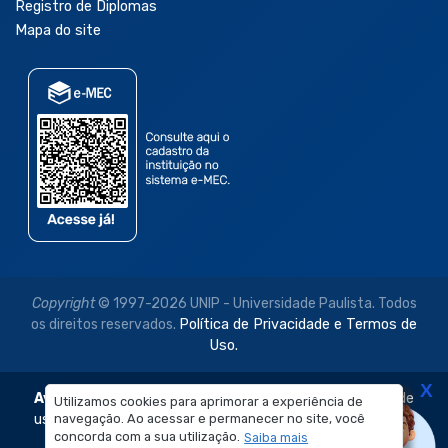
Registro de Diplomas
Mapa do site
Copyright
© 1997-2026 UNIP - Universidade Paulista. Todos
os direitos reservados.
Política de Privacidade e Termos de
Uso.
X
Aviso Legal:
As imagens disponibilizadas neste site são de
Utilizamos cookies para aprimorar a experiência de
uso exclusivo institucional do Sistema de Ensino Objetivo e
navegação. Ao acessar e permanecer no site, você
concorda com a sua utilização.
Saiba mais
da Universidade Paulista – UNIP.