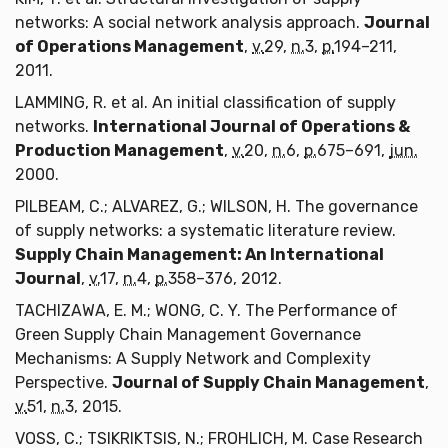
networks: A social network analysis approach.
Journal
of Operations Management
,
v.
29,
n.
3,
p.
194–211,
2011.
LAMMING, R. et al. An initial classification of supply
networks.
International Journal of Operations &
Production Management
,
v.
20,
n.
6,
p.
675–691,
jun.
2000.
PILBEAM, C.; ALVAREZ, G.; WILSON, H. The governance
of supply networks: a systematic literature review.
Supply Chain Management: An International
Journal
,
v.
17,
n.
4,
p.
358–376, 2012.
TACHIZAWA, E. M.; WONG, C. Y. The Performance of
Green Supply Chain Management Governance
Mechanisms: A Supply Network and Complexity
Perspective.
Journal of Supply Chain Management
,
v.
51,
n.
3, 2015.
VOSS, C.; TSIKRIKTSIS, N.; FROHLICH, M. Case Research