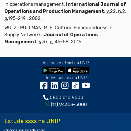
in operations management.
International Journal of
Operations and Production Management
,
v.
22,
n.
2,
p.
195–219., 2002.
WU, Z.; PULLMAN, M. E. Cultural Embeddedness in
Supply Networks.
Journal of Operations
Management
,
v.
37,
p.
45–58, 2015.
Aplicativo oficial da UNIP
Redes sociais da UNIP
0800 010 9000
(11) 94303-5000
Estude ssss na UNIP
Cursos de Graduação