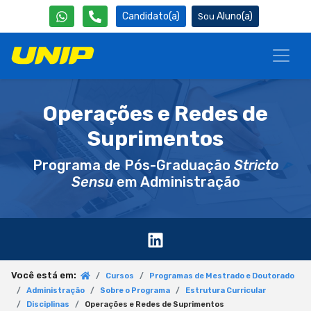
Candidato(a)
Aluno(a)
Operações e Redes de
Suprimentos
Programa de Pós-Graduação
Stricto
Sensu
em Administração
Você está em:
Cursos
Programas de Mestrado e Doutorado
Administração
Sobre o Programa
Estrutura Curricular
Disciplinas
Operações e Redes de Suprimentos