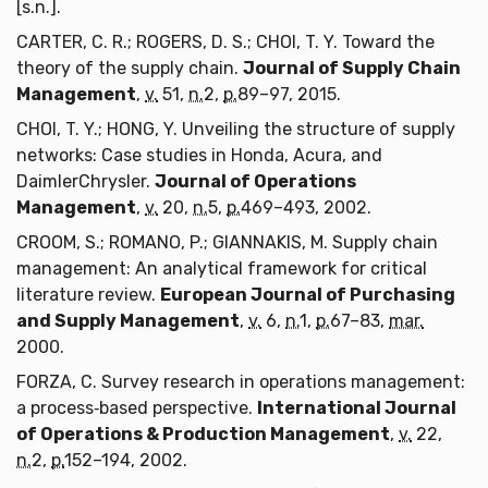
[s.n.].
CARTER, C. R.; ROGERS, D. S.; CHOI, T. Y. Toward the
theory of the supply chain.
Journal of Supply Chain
Management
,
v.
51,
n.
2,
p.
89–97, 2015.
CHOI, T. Y.; HONG, Y. Unveiling the structure of supply
networks: Case studies in Honda, Acura, and
DaimlerChrysler.
Journal of Operations
Management
,
v.
20,
n.
5,
p.
469–493, 2002.
CROOM, S.; ROMANO, P.; GIANNAKIS, M. Supply chain
management: An analytical framework for critical
literature review.
European Journal of Purchasing
and Supply Management
,
v.
6,
n.
1,
p.
67–83,
mar.
2000.
FORZA, C. Survey research in operations management:
a process‐based perspective.
International Journal
of Operations & Production Management
,
v.
22,
n.
2,
p.
152–194, 2002.