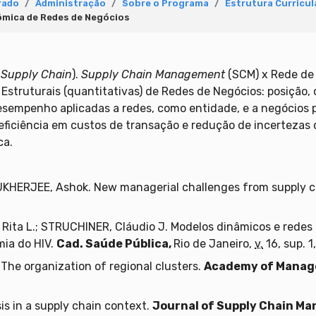
rado
Administração
Sobre o Programa
Estrutura Curricul
ômica de Redes de Negócios
(
Supply Chain
).
Supply Chain Management
(SCM) x Rede de
struturais (quantitativas) de Redes de Negócios: posição, d
sempenho aplicadas a redes, como entidade, e a negócios 
eficiência em custos de transação e redução de incertezas
ca.
UKHERJEE, Ashok. New managerial challenges from supply c
ita L.; STRUCHINER, Cláudio J. Modelos dinâmicos e redes so
mia do HIV.
Cad. Saúde Pública,
Rio de Janeiro,
v.
16, sup. 1
 The organization of regional clusters.
Academy of Manag
sis in a supply chain context.
Journal of Supply Chain M