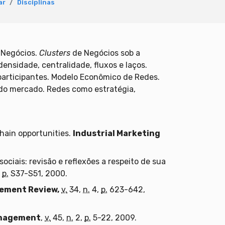
ar
Disciplinas
 Negócios.
Clusters
de Negócios sob a
ensidade, centralidade, fluxos e laços.
participantes. Modelo Econômico de Redes.
 do mercado. Redes como estratégia,
hain opportunities.
Industrial Marketing
ciais: revisão e reflexões a respeito de sua
,
p.
S37-S51, 2000.
ement Review,
v.
34,
n.
4,
p.
623-642,
anagement
,
v.
45,
n.
2,
p.
5-22, 2009.