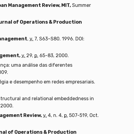
oan Management Review, MIT,
Summer
urnal of Operations & Production
 Management
,
v.
7, S63–S80. 1996. DOI:
agement,
v.
29,
p.
65-83, 2000.
nça: uma análise das diferentes
09.
tégia e desempenho em redes empresariais.
tructural and relational embeddedness in
2000.
agement Review,
v.
4, n. 4,
p.
507-519, Oct.
nal of Operations & Production