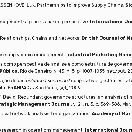
SENHOVE, Luk. Partnerships to Improve Supply Chains.
Sl
anagement: a process‐based perspective.
International Jo
Relationships, Chains and Networks.
British Journal of
 in supply chain management.
Industrial Marketing Man
s como perspectiva de análise e como estrutura de governa
Pública,
Rio de Janeiro,
v.
43,
n.
5,
p.
1007-1035,
set.
/
out.
20
sição de um
balanced scorecard
cooperativo: gestão, estra
ulo.
EnANPAD...
São Paulo,
set.
2009.
avid. Redundant governance structures: an analysis of s
rategic Management Journal,
v.
21,
n.
3,
p.
369-386,
Mar.
ocial network analysis for organizations.
Academy of Man
se research in operations management.
International Jour