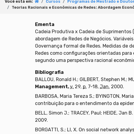
Você está em:
Cursos
Programas de Mestrado e Douto
Teorias Racionais e Econômicas de Redes: Abordagem Econ
Ementa
Cadeia Produtiva x Cadeia de Suprimentos 
abordagem de Redes de Negócios. Variáveis E
Governança formal de Redes. Medidas de de
Redes como configurações orientadas para 
segundo uma perspectiva racional econômi
Bibliografia
BALLOU, Ronald H.; GILBERT, Stephen M.; M
Management,
v.
29,
p.
7-18,
Jan.
2000.
BARBOSA, Maria Tereza S.; BYINGTON, Maria R
contribuição para o entendimento da epide
BELL, Simon J.; TRACEY, Paul; HEIDE, Jan B.
2009.
BORGATTI, S.; LI, X. On social network analy