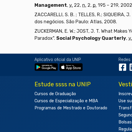
Management
,
v.
22,
n.
2,
p.
195 – 219, 2002
ZACCARELLI, S. B. ; TELLES, R.; SIQUEIRA, J.
dos negócios. São Paulo: Atlas, 2008.
ZUCKERMAN, E. W.; JOST, J. T. What Makes Y
Paradox".
Social Psychology Quarterly
,
v.
Aplicativo oficial da UNIP
Redes 
Estude ssss na UNIP
Vest
Cursos de Graduação
Inscre
Cursos de Especialização e MBA
Use su
Programas de Mestrado e Doutorado
Transf
Segun
Bolsas
Regul