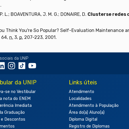
.
 P. L.; BOAVENTURA, J. M. G.; DONAIRE, D.
Clusterse redes 
ou Think You're So Popular? Self-Evaluation Maintenance an
64,
n.
3,
p.
207-223, 2001.
sociais da UNIP
ibular da UNIP
Links úteis
va-se no Vestibular
Atendimento
a nota do ENEM
Localidades
erência Imediata
Atendimento à População
da Graduação
Área do(a) Aluno(a)
 e Descontos
Diploma Digital
amentos
Registro de Diplomas