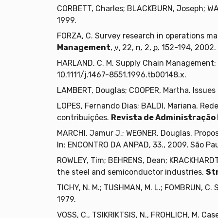
CORBETT, Charles; BLACKBURN, Joseph; WAS
1999.
FORZA, C. Survey research in operations m
Management
,
v.
22,
n.
2,
p.
152-194, 2002.
HARLAND, C. M. Supply Chain Management: 
10.1111/j.1467-8551.1996.tb00148.x.
LAMBERT, Douglas; COOPER, Martha. Issues
LOPES, Fernando Dias; BALDI, Mariana. Rede
contribuições.
Revista de Administração 
MARCHI, Jamur J.; WEGNER, Douglas. Propo
In: ENCONTRO DA ANPAD, 33., 2009, São Pa
ROWLEY, Tim; BEHRENS, Dean; KRACKHARDT, D
the steel and semiconductor industries.
St
TICHY, N. M.; TUSHMAN, M. L.; FOMBRUN, C. S
1979.
VOSS, C., TSIKRIKTSIS, N., FROHLICH, M. Ca