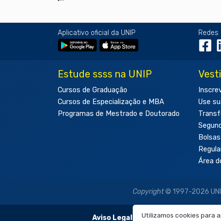
Aplicativo oficial da UNIP
Redes 
Estude ssss na UNIP
Vest
Cursos de Graduação
Inscre
Cursos de Especialização e MBA
Use su
Programas de Mestrado e Doutorado
Transf
Segun
Bolsas
Regul
Área d
Copyright
© 1997-2026 UNIP 
Utilizamos cookies para 
Aviso Legal:
As imagens disponibilizadas