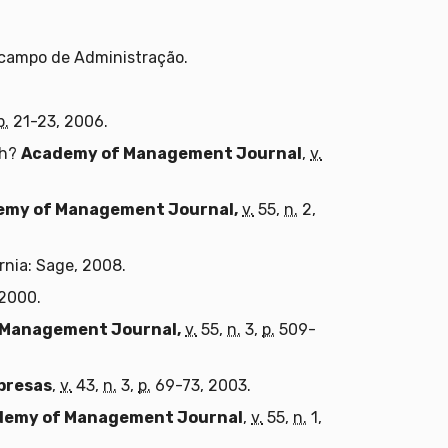
 campo de Administração.
p.
21-23, 2006.
ch?
Academy of Management Journal
,
v.
emy of Management Journal,
v.
55,
n.
2,
rnia: Sage, 2008.
2000.
 Management Journal,
v.
55,
n.
3,
p.
509-
presas
,
v.
43,
n.
3,
p.
69-73, 2003.
demy of Management Journal
,
v.
55,
n.
1,