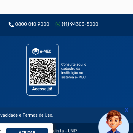
0800 010 9000
(11) 94303-5000
X
rivacidade e Termos de Uso.
,
jetivo e da Universidade Paulista – UNIP.
ACEITAR