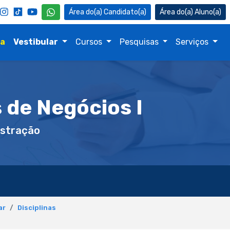
Candidato(a)
Aluno(a)
na
Vestibular
Cursos
Pesquisas
Serviços
 de Negócios I
stração
ar
Disciplinas