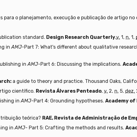
s para o planejamento, execução e publicação de artigo no
ublication standard.
Design Research Quarterly
,
v.
1,
n.
1,
ng in
AMJ
-Part 7: What's different about qualitative resear
ublishing in
AMJ
-Part 6: Discussing the implications.
Acad
arch:
a guide to theory and practice. Thousand Oaks, Califo
igo científico.
Revista Álvares Penteado
,
v.
2,
n.
5,
dez.
ishing in
AMJ
-Part 4: Grounding hypotheses.
Academy of
tribuição teórica?
RAE, Revista de Administração de Em
ing in
AMJ
- Part 5: Crafting the methods and results.
Aca