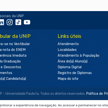
sociais da UNIP
ibular da UNIP
Links úteis
va-se no Vestibular
Atendimento
a nota do ENEM
Localidades
erência Imediata
Atendimento à População
da Graduação
Área do(a) Aluno(a)
 e Descontos
Diploma Digital
amentos
Registro de Diplomas
o(a) Candidato(a)
Mapa do site
- Universidade Paulista. Todos os direitos reservados.
Política de P
aprimorar a experiência de navegação. Ao acessar e permanecer no site
 neste site são de uso exclusivo institucional do Sistema de Ensino Ob