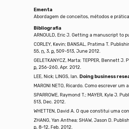
Ementa
Abordagem de conceitos, métodos e prática
Bibliografia
ARNOULD, Eric J. Getting a manuscript to p
CORLEY, Kevin; BANSAL, Pratima T. Publishi
55,
n.
3,
p.
509-513, June 2012.
GELETKANYCZ, Marta; TEPPER, Bennett J. P
p.
256-260, Apr. 2012.
LEE, Nick; LINGS, Ian.
Doing business rese
MARONI NETO, Ricardo. Como escrever um art
SPARROWE, Raymond T.; MAYER, Kyle J. Publ
513, Dec. 2012.
WHETTEN, David A. O que constitui uma con
ZHANG, Yan Anthea; SHAW, Jason D. Publish
p.
8-12, Feb. 2012.