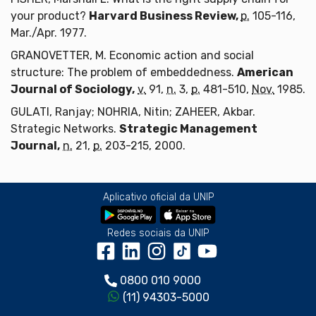
your product?
Harvard Business Review,
p.
105-116,
Mar./Apr. 1977.
GRANOVETTER, M. Economic action and social
structure: The problem of embeddedness.
American
Journal of Sociology,
v.
91,
n.
3,
p.
481-510,
Nov.
1985.
GULATI, Ranjay; NOHRIA, Nitin; ZAHEER, Akbar.
Strategic Networks.
Strategic Management
Journal,
n.
21,
p.
203-215, 2000.
Aplicativo oficial da UNIP
Redes sociais da UNIP
0800 010 9000
(11) 94303-5000