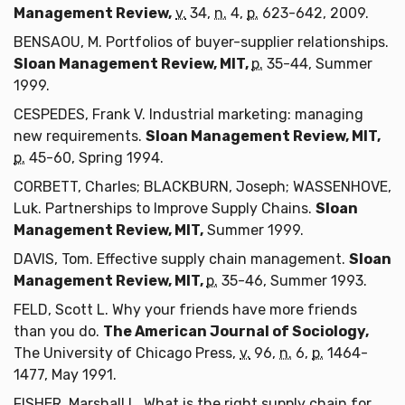
Management Review,
v.
34,
n.
4,
p.
623-642, 2009.
BENSAOU, M. Portfolios of buyer-supplier relationships.
Sloan Management Review, MIT,
p.
35-44, Summer
1999.
CESPEDES, Frank V. Industrial marketing: managing
new requirements.
Sloan Management Review, MIT,
p.
45-60, Spring 1994.
CORBETT, Charles; BLACKBURN, Joseph; WASSENHOVE,
Luk. Partnerships to Improve Supply Chains.
Sloan
Management Review, MIT,
Summer 1999.
DAVIS, Tom. Effective supply chain management.
Sloan
Management Review, MIT,
p.
35-46, Summer 1993.
FELD, Scott L. Why your friends have more friends
than you do.
The American Journal of Sociology,
The University of Chicago Press,
v.
96,
n.
6,
p.
1464-
1477, May 1991.
FISHER, Marshall L. What is the right supply chain for