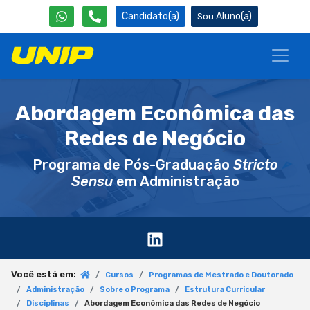
Candidato(a)
Aluno(a)
Abordagem Econômica das
Redes de Negócio
Programa de Pós-Graduação
Stricto
Sensu
em Administração
Você está em:
Cursos
Programas de Mestrado e Doutorado
Administração
Sobre o Programa
Estrutura Curricular
Disciplinas
Abordagem Econômica das Redes de Negócio