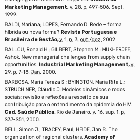
Marketing Management,
v.
28,
p.
497-506, Sept.
1999.
BALDI, Mariana; LOPES, Fernando D. Rede – forma
híbrida ou nova forma?
Revista Portuguesa e
Brasileira de Gestão,
v.
1,
n.
3,
out.
/
dez.
2002.
BALLOU, Ronald H.; GILBERT, Stephen M.; MUKHERJEE,
Ashok. New managerial challenges from supply chain
opportunities.
Industrial Marketing Management,
v.
29,
p.
7-18,
Jan.
2000.
BARBOSA, Maria Tereza S.; BYINGTON, Maria Rita L.;
STRUCHINER, Cláudio J. Modelos dinâmicos e redes
sociais: revisão e reflexões a respeito de sua
contribuição para o entendimento da epidemia do HIV.
Cad. Saúde Pública,
Rio de Janeiro,
v.
16, sup. 1,
p.
S37-S51, 2000.
BELL, Simon J.; TRACEY, Paul; HEIDE, Jan B. The
organization of regional clusters.
Academy of