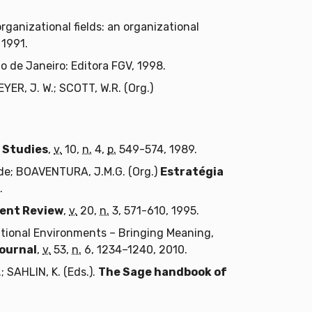
rganizational fields: an organizational
1991.
o de Janeiro: Editora FGV, 1998.
YER, J. W.; SCOTT, W.R. (Org.)
 Studies
,
v.
10,
n.
4,
p.
549-574, 1989.
L.de; BOAVENTURA, J.M.G. (Org.)
Estratégia
.
ent Review
,
v.
20,
n.
3, 571-610, 1995.
tutional Environments – Bringing Meaning,
ournal
,
v.
53,
n.
6, 1234–1240, 2010.
; SAHLIN, K. (Eds.).
The Sage handbook of