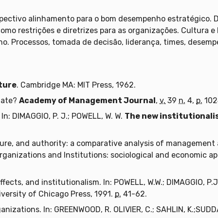
spectivo alinhamento para o bom desempenho estratégico. D
mo restrições e diretrizes para as organizações. Cultura e
o. Processos, tomada de decisão, liderança, times, desemp
ture
. Cambridge MA: MIT Press, 1962.
mate?
Academy of Management Journal
,
v.
39
n.
4,
p.
102
 In: DIMAGGIO, P. J.; POWELL, W. W.
The new institutionali
ture, and authority: a comparative analysis of management 
anizations and Institutions: sociological and economic app
ffects, and institutionalism. In: POWELL, W.W.; DIMAGGIO, P.J
iversity of Chicago Press, 1991.
p.
41-62.
anizations. In: GREENWOOD, R. OLIVIER, C.; SAHLIN, K.;SUDDA