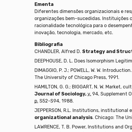
Ementa
Diferentes dimensões organizacionais e re
organizações bem-sucedidas. Instituições co
racionalidade tecnológica para o desempenh
inovação, tecnologia, mercado, etc.
Bibliografia
CHANDLER, Alfred D.
Strategy and Struc
DEEPHOUSE, D. L. Does Isomorphism Legiti
DIMAGGIO, P. J.; POWELL, W. W. Introduction.
The University of Chicago Press, 1991.
HAMILTON, G. G.; BIGGART, N. W. Market, cul
Journal of Sociology,
v.
94, Supplement Org
p.
S52-S94, 1988.
JEPPERSON, R.L. Institutions, institutional e
organizational analysis
. Chicago: The Un
LAWRENCE, T. B. Power, Institutions and Org