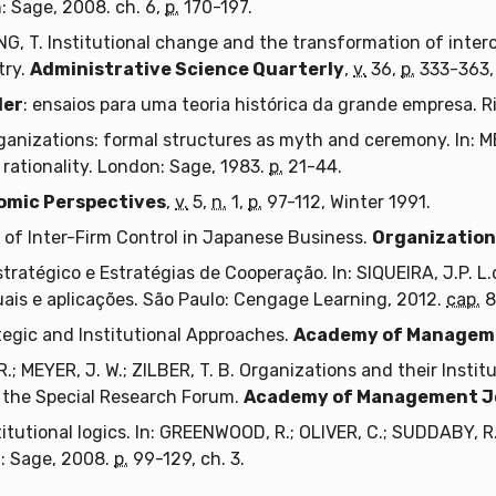
: Sage, 2008. ch. 6,
p.
170-197.
ING, T. Institutional change and the transformation of intero
try.
Administrative Science Quarterly
,
v.
36,
p.
333-363, 
ler
: ensaios para uma teoria histórica da grande empresa. Ri
ganizations: formal structures as myth and ceremony. In: ME
d rationality. London: Sage, 1983.
p.
21-44.
omic Perspectives
,
v.
5,
n.
1,
p.
97-112, Winter 1991.
 of Inter-Firm Control in Japanese Business.
Organization
Estratégico e Estratégias de Cooperação. In: SIQUEIRA, J.P. 
tuais e aplicações. São Paulo: Cengage Learning, 2012.
cap.
8
egic and Institutional Approaches.
Academy of Managem
 MEYER, J. W.; ZILBER, T. B. Organizations and their Insti
o the Special Research Forum.
Academy of Management J
itutional logics. In: GREENWOOD, R.; OLIVER, C.; SUDDABY, R.
: Sage, 2008.
p.
99-129, ch. 3.