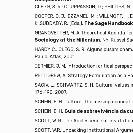
CLEGG, S. R.: COURPASSON, D.; PHILLIPS, N.
COOPER, D. J.; EZZAMEL, M. ; WILLMOTT, H. Ex
K.;SUDDABY, R. (Eds.).
The Sage Handbook 
GRANOVETTER, M. A Theoretical Agenda for E
Sociology at the Millenium
. NY: Russel S
HARDY C.; CLEGG, S. R. Alguns ousam chamá-
Paulo: Atlas, 2001.
JERMIER, J. M. Introduction: critical perspe
PETTIGREW, A. Strategy Formulation as a Pol
SAGIV, L.; SCHWARTZ, S. H. Cultural values i
176-190, 2007.
SCHEIN, E. H. Culture: The missing concept 
SCHEIN, E. H.
Guia de sobrevivência da c
SCOTT, W. R. The Adolescence of institution
SCOTT, W.R. Unpacking Institutional Argume