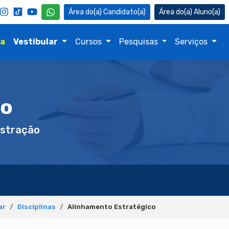
Candidato(a)
Aluno(a)
na
Vestibular
Cursos
Pesquisas
Serviços
co
stração
ar
Disciplinas
Alinhamento Estratégico