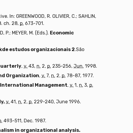
tive. In: GREENWOOD, R. OLIVIER, C.; SAHLIN,
. ch. 28,
p.
673-701.
 P.; MEYER, M. (Eds.).
Economic
de estudos organizacionais 2
.São
Quarterly
,
v.
43,
n.
2,
p.
235-256,
Jun.
1998.
nd Organization
,
v.
7,
n.
2,
p.
78-87, 1977.
 International Management
,
v.
1,
n.
3,
p.
y,
v.
41,
n.
2,
p.
229-240, June 1996.
p.
493-511, Dec. 1987.
alism in organizational analysis.