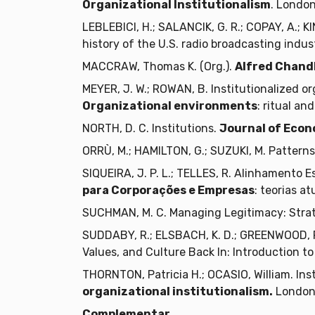
Organizational Institutionalism
. London
LEBLEBICI, H.; SALANCIK, G. R.; COPAY, A.; K
history of the U.S. radio broadcasting indus
MACCRAW, Thomas K. (Org.).
Alfred Chand
MEYER, J. W.; ROWAN, B. Institutionalized or
Organizational environments
: ritual an
NORTH, D. C. Institutions.
Journal of Econ
ORRÙ, M.; HAMILTON, G.; SUZUKI, M. Patterns
SIQUEIRA, J. P. L.; TELLES, R. Alinhamento 
para Corporações e Empresas
: teorias a
SUCHMAN, M. C. Managing Legitimacy: Strat
SUDDABY, R.; ELSBACH, K. D.; GREENWOOD, R.;
Values, and Culture Back In: Introduction t
THORNTON, Patricia H.; OCASIO, William. Inst
organizational institutionalism.
London
Complementar