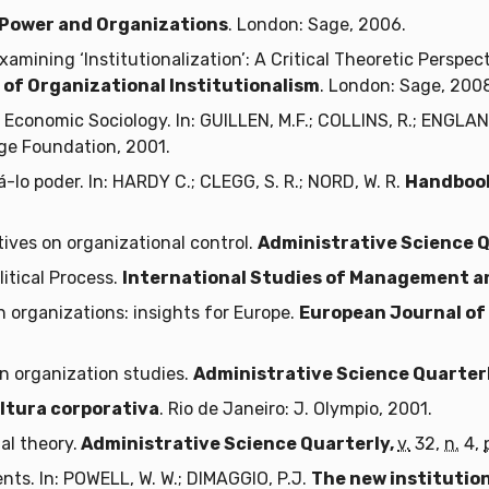
Power and Organizations
. London: Sage, 2006.
amining ‘Institutionalization’: A Critical Theoretic Perspec
of Organizational Institutionalism
. London: Sage, 2008
conomic Sociology. In: GUILLEN, M.F.; COLLINS, R.; ENGLAND,
age Foundation, 2001.
lo poder. In: HARDY C.; CLEGG, S. R.; NORD, W. R.
Handbook
ctives on organizational control.
Administrative Science 
itical Process.
International Studies of Management a
n organizations: insights for Europe.
European Journal of
in organization studies.
Administrative Science Quarterl
ultura corporativa
. Rio de Janeiro: J. Olympio, 2001.
al theory.
Administrative Science Quarterly,
v.
32,
n.
4,
nts. In: POWELL, W. W.; DIMAGGIO, P.J.
The new institution