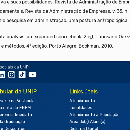
iva e suas possibilidades. Revista de Administração de Emp
undamentais. Revista de Administração de Empresas,
v.
35,
n.
te e pesquisa em administração: uma postura antropológica
ata analysis: an expanded sourcebook. 2.
ed.
Thousand Oaks: 
 e métodos. 4ª edição. Porto Alegre: Bookman. 2010.
sociais da UNIP
ibular da UNIP
Links úteis
va-se no Vestibular
Atendimento
a nota do ENEM
Localidades
erência Imediata
Atendimento à População
da Graduação
Área do(a) Aluno(a)
 e Descontos
Diploma Digital