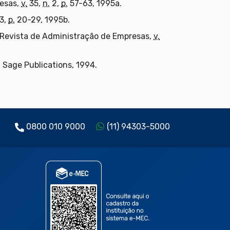
resas,
v.
35,
n.
2,
p.
57-63, 1995a.
3,
p.
20-29, 1995b.
. Revista de Administração de Empresas,
v.
Sage Publications, 1994.
0800 010 9000
(11) 94303-5000