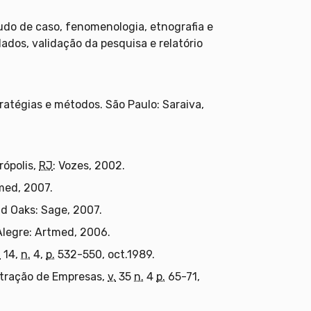
tudo de caso, fenomenologia, etnografia e
dos, validação da pesquisa e relatório
ratégias e métodos. São Paulo: Saraiva,
rópolis,
RJ
: Vozes, 2002.
med, 2007.
 Oaks: Sage, 2007.
legre: Artmed, 2006.
.
14,
n.
4,
p.
532-550, oct.1989.
stração de Empresas,
v.
35
n.
4
p.
65-71,