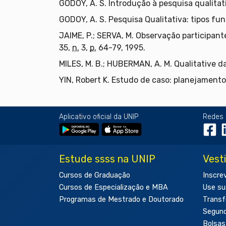
GODOY, A. S. Introdução à pesquisa qualitat
GODOY, A. S. Pesquisa Qualitativa: tipos f
JAIME, P.; SERVA, M. Observação participan
35,
n.
3,
p.
64-79, 1995.
MILES, M. B.; HUBERMAN, A. M. Qualitative d
YIN, Robert K. Estudo de caso: planejamento
Aplicativo oficial da UNIP
Redes 
Estude ssss na UNIP
Vest
Cursos de Graduação
Inscre
Cursos de Especialização e MBA
Use su
Programas de Mestrado e Doutorado
Transf
Segun
Bolsas