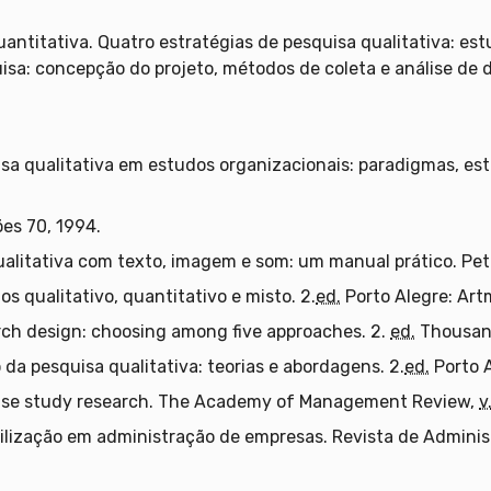
uantitativa. Quatro estratégias de pesquisa qualitativa: es
a: concepção do projeto, métodos de coleta e análise de da
sa qualitativa em estudos organizacionais: paradigmas, est
ões 70, 1994.
ualitativa com texto, imagem e som: um manual prático. Pet
s qualitativo, quantitativo e misto. 2.
ed.
Porto Alegre: Art
arch design: choosing among five approaches. 2.
ed.
Thousand
 da pesquisa qualitativa: teorias e abordagens. 2.
ed.
Porto A
 case study research. The Academy of Management Review,
v
utilização em administração de empresas. Revista de Admini