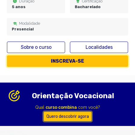
Duração
Certificação
5 anos
Bacharelado
Modalidade
Presencial
Sobre o curso
Localidades
INSCREVA-SE
Orientação Vocacional
Qual
curso combina
com você?
Quero descobrir agora