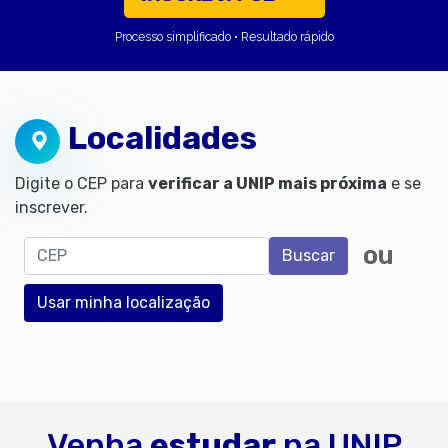
Processo simplificado • Resultado rápido
Localidades
Digite o CEP para
verificar a UNIP mais próxima
e se
inscrever.
CEP
ou
Buscar
Usar minha localização
Venha
estudar
na UNIP