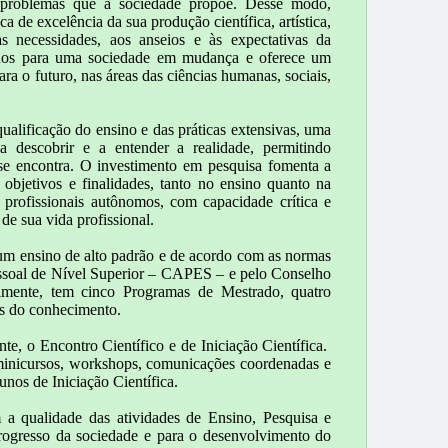
e problemas que a sociedade propõe. Desse modo,
 de excelência da sua produção científica, artística,
às necessidades, aos anseios e às expectativas da
lunos para uma sociedade em mudança e oferece um
ra o futuro, nas áreas das ciências humanas, sociais,
alificação do ensino e das práticas extensivas, uma
a descobrir e a entender a realidade, permitindo
se encontra. O investimento em pesquisa fomenta a
 objetivos e finalidades, tanto no ensino quanto na
rofissionais autônomos, com capacidade crítica e
de sua vida profissional.
 um ensino de alto padrão e de acordo com as normas
ssoal de Nível Superior – CAPES – e pelo Conselho
mente, tem cinco Programas de Mestrado, quatro
as do conhecimento.
te, o Encontro Científico e de Iniciação Científica.
 minicursos, workshops, comunicações coordenadas e
nos de Iniciação Científica.
a qualidade das atividades de Ensino, Pesquisa e
progresso da sociedade e para o desenvolvimento do