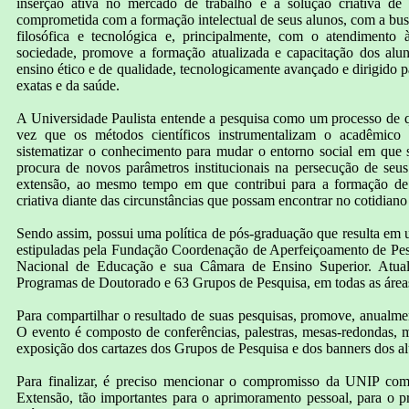
inserção ativa no mercado de trabalho e a solução criativa d
comprometida com a formação intelectual de seus alunos, com a busca
filosófica e tecnológica e, principalmente, com o atendimento 
sociedade, promove a formação atualizada e capacitação dos a
ensino ético e de qualidade, tecnologicamente avançado e dirigido pa
exatas e da saúde.
A Universidade Paulista entende a pesquisa como um processo de qu
vez que os métodos científicos instrumentalizam o acadêmico 
sistematizar o conhecimento para mudar o entorno social em que 
procura de novos parâmetros institucionais na persecução de seus
extensão, ao mesmo tempo em que contribui para a formação de p
criativa diante das circunstâncias que possam encontrar no cotidiano 
Sendo assim, possui uma política de pós-graduação que resulta em
estipuladas pela Fundação Coordenação de Aperfeiçoamento de Pe
Nacional de Educação e sua Câmara de Ensino Superior. Atual
Programas de Doutorado e 63 Grupos de Pesquisa, em todas as áre
Para compartilhar o resultado de suas pesquisas, promove, anualmen
O evento é composto de conferências, palestras, mesas-redondas,
exposição dos cartazes dos Grupos de Pesquisa e dos banners dos alu
Para finalizar, é preciso mencionar o compromisso da UNIP com 
Extensão, tão importantes para o aprimoramento pessoal, para o 