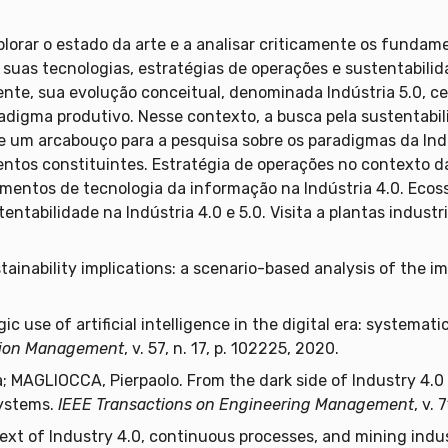
xplorar o estado da arte e a analisar criticamente os funda
do suas tecnologias, estratégias de operações e sustentabil
mente, sua evolução conceitual, denominada Indústria 5.0, 
adigma produtivo. Nesse contexto, a busca pela sustentabi
ce um arcabouço para a pesquisa sobre os paradigmas da Indú
entos constituintes. Estratégia de operações no contexto d
amentos de tecnologia da informação na Indústria 4.0. Ecoss
tentabilidade na Indústria 4.0 e 5.0. Visita a plantas industri
stainability implications: a scenario-based analysis of the 
gic use of artificial intelligence in the digital era: systema
ation Management
, v. 57, n. 17, p. 102225, 2020.
 MAGLIOCCA, Pierpaolo. From the dark side of Industry 4.0 t
systems.
IEEE Transactions on Engineering Management
, v.
text of Industry 4.0, continuous processes, and mining indus