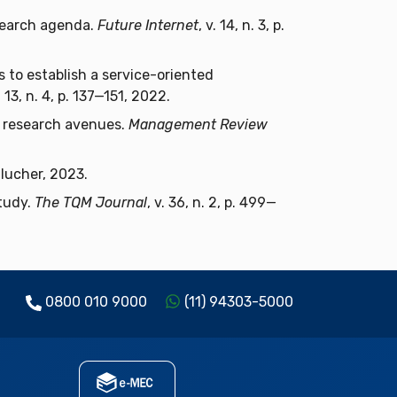
esearch agenda.
Future Internet
, v. 14, n. 3, p.
 to establish a service-oriented
v. 13, n. 4, p. 137—151, 2022.
e research avenues.
Management Review
lucher, 2023.
tudy.
The TQM Journal
, v. 36, n. 2, p. 499—
0800 010 9000
(11) 94303-5000