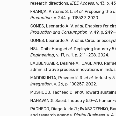
research directions.
IEEE Access
, v. 13, p.
FRANÇA, Antonio S. L.
et al
. Proposing the 
Production
, v. 244, p. 118529, 2020.
GOMES, Leonardo A. V.
et al
. Enablers for c
Production and Consumption
, v. 49, p. 24
GOMES, Leonardo A. V.
et al
. Circular ecosy
HSU, Chih-Hung
et al
. Deploying Industry 5.
Engineering
, v. 17, n. 1, p. 211—238, 2024.
LAUBENGAIER, Désirée A.; CAGLIANO, Raffael
administrative process innovations in Indus
MADDIKUNTA, Praveen K. R.
et al
. Industry 5
Integration
, v. 26, p. 100257, 2022.
MOSHOOD, Taofeeq D.
et al
. Toward sustaina
NAHAVANDI, Saeid. Industry 5.0—A human-c
PACHECO, Diego A. de J.; IWASZCZENKO, Barto
and research agenda.
Digital Business
, v. 4