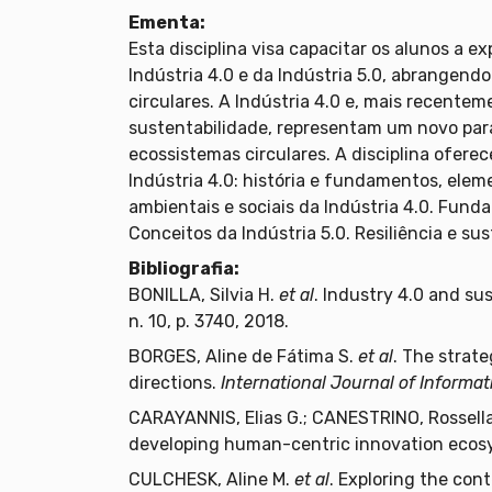
Ementa:
Esta disciplina visa capacitar os alunos a e
Indústria 4.0 e da Indústria 5.0, abrangen
circulares. A Indústria 4.0 e, mais recente
sustentabilidade, representam um novo par
ecossistemas circulares. A disciplina ofere
Indústria 4.0: história e fundamentos, elem
ambientais e sociais da Indústria 4.0. Fund
Conceitos da Indústria 5.0. Resiliência e sus
Bibliografia:
BONILLA, Silvia H.
et al
. Industry 4.0 and su
n. 10, p. 3740, 2018.
BORGES, Aline de Fátima S.
et al
. The strate
directions.
International Journal of Inform
CARAYANNIS, Elias G.; CANESTRINO, Rossella;
developing human-centric innovation eco
CULCHESK, Aline M.
et al
. Exploring the con