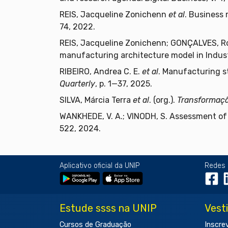
REIS, Jacqueline Zonichenn
et al
. Business 
74, 2022.
REIS, Jacqueline Zonichenn; GONÇALVES, Rodr
manufacturing architecture model in Indus
RIBEIRO, Andrea C. E.
et al
. Manufacturing s
Quarterly
, p. 1—37, 2025.
SILVA, Márcia Terra
et al
. (org.).
Transformação
WANKHEDE, V. A.; VINODH, S. Assessment of 
522, 2024.
Aplicativo oficial da UNIP
Redes 
Estude ssss na UNIP
Vest
Cursos de Graduação
Inscre