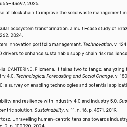
 43666—43697, 2025.
use of blockchain to improve the solid waste management in 
ircular ecosystem transformation: a multi-case study of Braz
9—262, 2024.
stem innovation portfolio management.
Technovation
, v. 12
0 drivers to enhance sustainable supply chain risk resilienc
la; CANTERINO, Filomena. It takes two to tango: analyzing 
try 4.0.
Technological Forecasting and Social Change
, v. 18
.0: a survey on enabling technologies and potential applicat
bility and resilience with Industry 4.0 and Industry 5.0.
Sus
entric solution.
Sustainability
, v. 11, n. 16, p. 4371, 2019.
sz. Unravelling human-centric tensions towards Industry 5.
, n. 2, p. 100090, 2024.