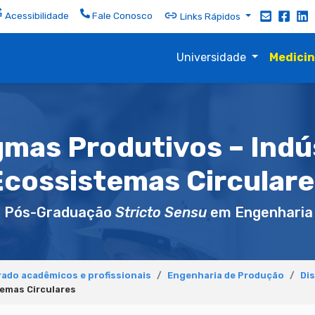
Acessibilidade
Fale Conosco
Links Rápidos
Universidade
Medici
mas Produtivos – Indúst
Ecossistemas Circulare
e Pós-Graduação
Stricto Sensu
em Engenharia
ado acadêmicos e profissionais
Engenharia de Produção
Dis
temas Circulares