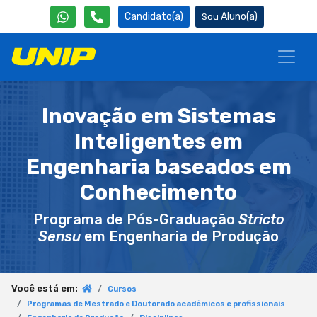
Candidato(a)
Aluno(a)
Inovação em Sistemas
Inteligentes em
Engenharia baseados em
Conhecimento
Programa de Pós-Graduação
Stricto
Sensu
em Engenharia de Produção
Você está em:
Cursos
Programas de Mestrado e Doutorado acadêmicos e profissionais