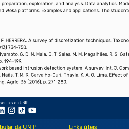
preparation, exploration, and analysis. Data analytics. Mode
and Weka platforms. Examples and applications. The students
, F. HERRERA. A survey of discretization techniques: Taxono
013) 734-750.
Miyamoto, G. D. N. Maia, G. T. Sales, M. M. Magalhães, R. S. Ga
p. 194-199.
twork based intrusion detection system: A survey. Int. J. Com
A. Nääs, T. M. R. Carvalho-Curi, Thayla, K. A. O. Lima. Effect
g. Agríc. 36 (2016), p. 271-280.
sociais da UNIP
ibular da UNIP
Links úteis