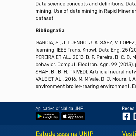
Data science concepts and definitions. Data 
mining. Use of data mining in Rapid Miner 
dataset.
Bibliografia
GARCIA, S., J. LUENGO, J. A. SÁEZ, V. LOPEZ
learning. IEEE Trans. Knowl. Data Eng. 25 (2
PEREIRA ET AL., 2013. D. F. Pereira, B. C. B. 
behavior. Comput. Electron. Agr., 99 (2013), 
SHAH, B., B. H. TRIVEDI. Artificial neural ne
VALE ET AL., 2016. M. M.Vale, D. J. Moura, I. 
environment broiler-rearing environment. En
Aplicativo oficial da UNIP
Redes 
Estude ssss na UNIP
Vest